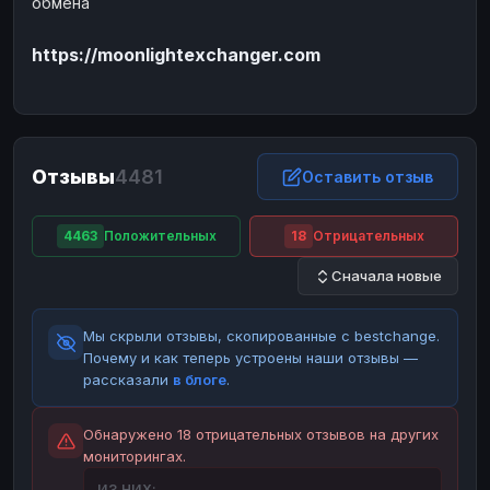
обмена
ЮMoney
ЮMoney
RUB
RUB
https://moonlightexchanger.com
БАЛАНСЫ КРИПТОБИРЖ
Binance
Binance
RUB
RUB
ИНТЕРНЕТ БАНКИНГ
СБЕР
СБЕР
RUB
RUB
Отзывы
4481
Оставить отзыв
Альфа-Банк
Альфа-Банк
RUB
RUB
Райффайзен
Райффайзен
RUB
RUB
4463
Положительных
18
Отрицательных
ВТБ
ВТБ
RUB
RUB
Сначала новые
Т-Банк
Т-Банк
RUB
RUB
Мы скрыли отзывы, скопированные с bestchange.
ДЕНЕЖНЫЕ ПЕРЕВОДЫ
Почему и как теперь устроены наши отзывы —
ЗК
ЗК
USD
USD
рассказали
в блоге
.
WU
WU
USD
USD
Обнаружено 18 отрицательных отзывов на других
НАЛИЧНЫЕ ДЕНЬГИ
мониторингах.
Наличные
Наличные
RUB
RUB
ИЗ НИХ: