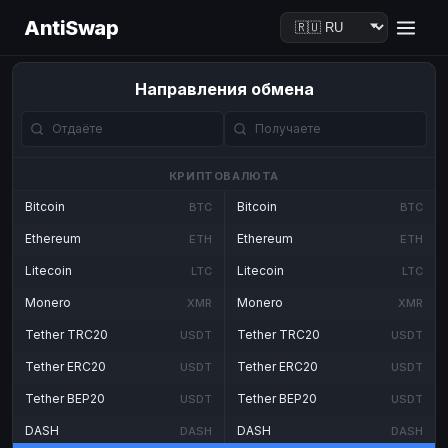
AntiSwap
Направления обмена
КРИПТОВАЛЮТА
Bitcoin
Bitcoin
BTC
BTC
Ethereum
Ethereum
ETH
ETH
Litecoin
Litecoin
LTC
LTC
Monero
Monero
XMR
XMR
Tether TRC20
Tether TRC20
USDT
USDT
Tether ERC20
Tether ERC20
USDT
USDT
Tether BEP20
Tether BEP20
USDT
USDT
DASH
DASH
DASH
DASH