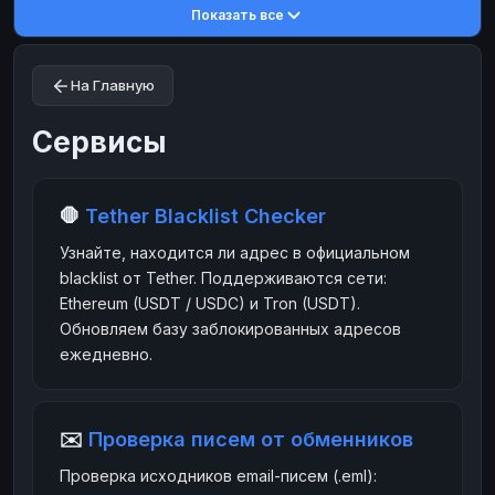
Показать все
Toncoin
Toncoin
TON
TON
Dogecoin
Dogecoin
DOGE
DOGE
На Главную
TRX
TRX
TRON
TRON
Bitcoin Cash
Bitcoin Cash
BCH
BCH
Сервисы
BinanceCoin
BinanceCoin
BEP20
BEP20
Ether Classic
Ether Classic
ETC
ETC
🛑
Tether Blacklist Checker
Solana
Solana
SOL
SOL
Узнайте, находится ли адрес в официальном
Ripple
Ripple
XRP
XRP
blacklist от Tether. Поддерживаются сети:
Ethereum (USDT / USDC) и Tron (USDT).
ЭЛЕКТРОННЫЕ ДЕНЬГИ
Обновляем базу заблокированных адресов
Paxum
Paxum
USD
USD
ежедневно.
Perfect Money
Perfect Money
USD
USD
Payoneer
Payoneer
USD
USD
✉️
Проверка писем от обменников
PayPal
PayPal
USD
USD
Проверка исходников email-писем (.eml):
Payeer
Payeer
USD
USD