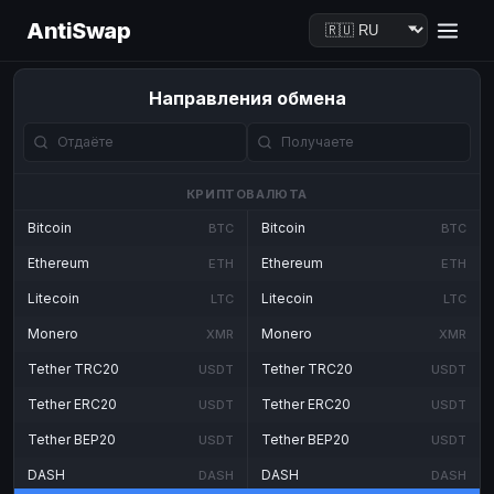
AntiSwap
Направления обмена
КРИПТОВАЛЮТА
Bitcoin
Bitcoin
BTC
BTC
Ethereum
Ethereum
ETH
ETH
Litecoin
Litecoin
LTC
LTC
Monero
Monero
XMR
XMR
Tether TRC20
Tether TRC20
USDT
USDT
Tether ERC20
Tether ERC20
USDT
USDT
Tether BEP20
Tether BEP20
USDT
USDT
DASH
DASH
DASH
DASH