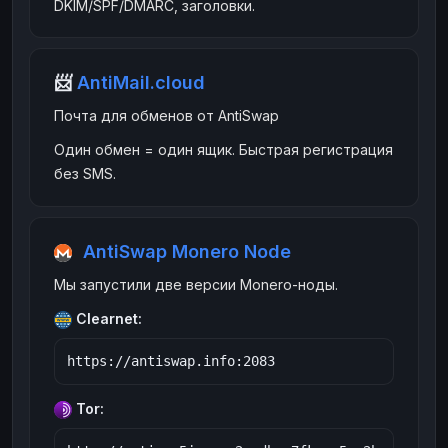
DKIM/SPF/DMARC, заголовки.
ЮMoney
ЮMoney
RUB
RUB
БАЛАНСЫ КРИПТОБИРЖ
📨
AntiMail.cloud
Binance
Binance
RUB
RUB
Почта для обменов от AntiSwap
ИНТЕРНЕТ БАНКИНГ
СБЕР
Один обмен = один ящик. Быстрая регистрация
СБЕР
RUB
RUB
без SMS.
Альфа-Банк
Альфа-Банк
RUB
RUB
Райффайзен
Райффайзен
RUB
RUB
ВТБ
ВТБ
RUB
RUB
AntiSwap Monero Node
Т-Банк
Т-Банк
RUB
RUB
Мы запустили две версии Monero-ноды.
ДЕНЕЖНЫЕ ПЕРЕВОДЫ
Clearnet:
ЗК
ЗК
USD
USD
WU
WU
USD
USD
Tor:
НАЛИЧНЫЕ ДЕНЬГИ
Наличные
Наличные
RUB
RUB