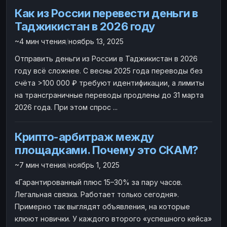
Как из России перевести деньги в
Наличные
Наличные
USD
USD
Таджикистан в 2026 году
Наличные
Наличные
KZT
KZT
~4 мин чтения
/
ноябрь 13, 2025
Отправить деньги из России в Таджикистан в 2026
году всё сложнее. С весны 2025 года переводы без
счёта >100 000 ₽ требуют идентификации, а лимиты
на трансграничные переводы продлены до 31 марта
2026 года. При этом спрос ...
Крипто-арбитраж между
площадками. Почему это СКАМ?
~7 мин чтения
/
ноябрь 1, 2025
«Гарантированный плюс 15–30% за пару часов.
Легальная связка. Работает только сегодня».
Примерно так выглядят объявления, на которые
клюют новички. У каждого второго «успешного кейса»