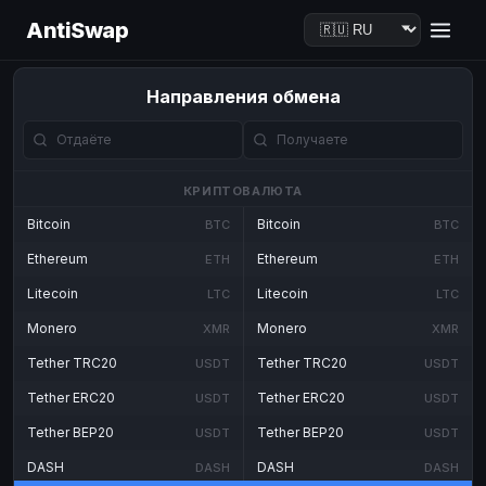
AntiSwap
Направления обмена
КРИПТОВАЛЮТА
Bitcoin
Bitcoin
BTC
BTC
Ethereum
Ethereum
ETH
ETH
Litecoin
Litecoin
LTC
LTC
Monero
Monero
XMR
XMR
Tether TRC20
Tether TRC20
USDT
USDT
Tether ERC20
Tether ERC20
USDT
USDT
Tether BEP20
Tether BEP20
USDT
USDT
DASH
DASH
DASH
DASH