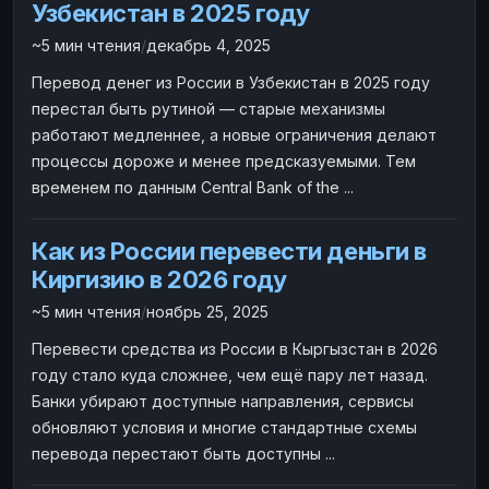
Узбекистан в 2025 году
ЮMoney
ЮMoney
RUB
RUB
~5 мин чтения
/
декабрь 4, 2025
БАЛАНСЫ КРИПТОБИРЖ
Перевод денег из России в Узбекистан в 2025 году
Binance
Binance
RUB
RUB
перестал быть рутиной — старые механизмы
ИНТЕРНЕТ БАНКИНГ
работают медленнее, а новые ограничения делают
процессы дороже и менее предсказуемыми. Тем
СБЕР
СБЕР
RUB
RUB
временем по данным Central Bank of the ...
Альфа-Банк
Альфа-Банк
RUB
RUB
Райффайзен
Райффайзен
RUB
RUB
Как из России перевести деньги в
ВТБ
ВТБ
RUB
RUB
Киргизию в 2026 году
Т-Банк
Т-Банк
RUB
RUB
~5 мин чтения
/
ноябрь 25, 2025
ДЕНЕЖНЫЕ ПЕРЕВОДЫ
Перевести средства из России в Кыргызстан в 2026
ЗК
году стало куда сложнее, чем ещё пару лет назад.
ЗК
USD
USD
Банки убирают доступные направления, сервисы
WU
WU
USD
USD
обновляют условия и многие стандартные схемы
НАЛИЧНЫЕ ДЕНЬГИ
перевода перестают быть доступны ...
Наличные
Наличные
RUB
RUB