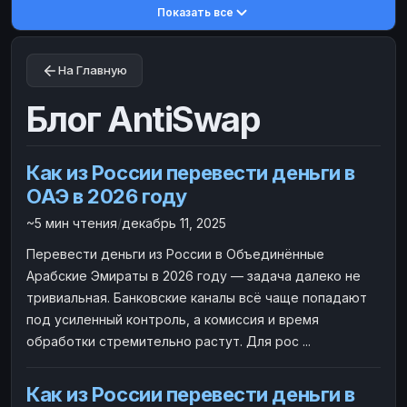
Показать все
Toncoin
Toncoin
TON
TON
Dogecoin
Dogecoin
DOGE
DOGE
На Главную
TRX
TRX
TRON
TRON
Bitcoin Cash
Bitcoin Cash
BCH
BCH
Блог AntiSwap
BinanceCoin
BinanceCoin
BEP20
BEP20
Ether Classic
Ether Classic
ETC
ETC
Как из России перевести деньги в
Solana
Solana
SOL
SOL
ОАЭ в 2026 году
Ripple
Ripple
XRP
XRP
~5 мин чтения
/
декабрь 11, 2025
ЭЛЕКТРОННЫЕ ДЕНЬГИ
Перевести деньги из России в Объединённые
Арабские Эмираты в 2026 году — задача далеко не
Paxum
Paxum
USD
USD
тривиальная. Банковские каналы всё чаще попадают
Perfect Money
Perfect Money
USD
USD
под усиленный контроль, а комиссия и время
Payoneer
Payoneer
USD
USD
обработки стремительно растут. Для рос ...
PayPal
PayPal
USD
USD
Как из России перевести деньги в
Payeer
Payeer
USD
USD