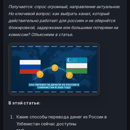
ЮMoney
ЮMoney
RUB
RUB
Получается: спрос огромный, направление актуальное.
Но ключевой вопрос: как выбрать канал, который
БАЛАНСЫ КРИПТОБИРЖ
действительно работает для россиян и не обернётся
Binance
Binance
RUB
RUB
блокировкой, задержками или большими потерями на
комиссии? Объясняем в статье.
ИНТЕРНЕТ БАНКИНГ
СБЕР
СБЕР
RUB
RUB
Альфа-Банк
Альфа-Банк
RUB
RUB
Райффайзен
Райффайзен
RUB
RUB
ВТБ
ВТБ
RUB
RUB
Т-Банк
Т-Банк
RUB
RUB
ДЕНЕЖНЫЕ ПЕРЕВОДЫ
ЗК
ЗК
USD
USD
В этой статье:
WU
WU
USD
USD
Какие способы перевода денег из России в
НАЛИЧНЫЕ ДЕНЬГИ
Узбекистан сейчас доступны
Наличные
Наличные
RUB
RUB