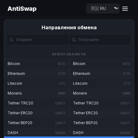
AntiSwap
Направления обмена
КРИПТОВАЛЮТА
Bitcoin
Bitcoin
BTC
BTC
Ethereum
Ethereum
ETH
ETH
Litecoin
Litecoin
LTC
LTC
Monero
Monero
XMR
XMR
Tether TRC20
Tether TRC20
USDT
USDT
Tether ERC20
Tether ERC20
USDT
USDT
Tether BEP20
Tether BEP20
USDT
USDT
DASH
DASH
DASH
DASH