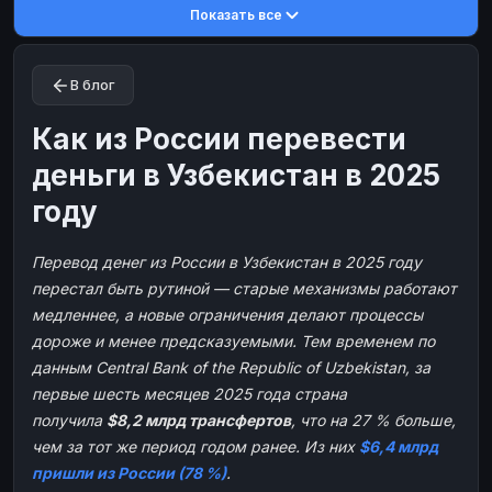
Показать все
Toncoin
Toncoin
TON
TON
Dogecoin
Dogecoin
DOGE
DOGE
В блог
TRX
TRX
TRON
TRON
Bitcoin Cash
Bitcoin Cash
BCH
BCH
Как из России перевести
BinanceCoin
BinanceCoin
BEP20
BEP20
деньги в Узбекистан в 2025
Ether Classic
Ether Classic
ETC
ETC
году
Solana
Solana
SOL
SOL
Перевод денег из России в Узбекистан в 2025 году
Ripple
Ripple
XRP
XRP
перестал быть рутиной — старые механизмы работают
ЭЛЕКТРОННЫЕ ДЕНЬГИ
медленнее, а новые ограничения делают процессы
Paxum
Paxum
USD
USD
дороже и менее предсказуемыми. Тем временем по
данным Central Bank of the Republic of Uzbekistan, за
Perfect Money
Perfect Money
USD
USD
первые шесть месяцев 2025 года страна
Payoneer
Payoneer
USD
USD
получила
$8,2 млрд трансфертов
, что на 27 % больше,
PayPal
PayPal
USD
USD
чем за тот же период годом ранее. Из них
$6,4 млрд
пришли из России (78 %)
.
Payeer
Payeer
USD
USD