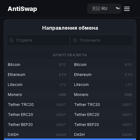
AntiSwap
Направления обмена
КРИПТОВАЛЮТА
Bitcoin
Bitcoin
BTC
BTC
Ethereum
Ethereum
ETH
ETH
Litecoin
Litecoin
LTC
LTC
Monero
Monero
XMR
XMR
Tether TRC20
Tether TRC20
USDT
USDT
Tether ERC20
Tether ERC20
USDT
USDT
Tether BEP20
Tether BEP20
USDT
USDT
DASH
DASH
DASH
DASH