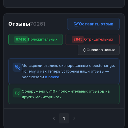
ЮMoney
ЮMoney
RUB
RUB
БАЛАНСЫ КРИПТОБИРЖ
Отзывы
70261
Binance
Binance
Оставить отзыв
RUB
RUB
ИНТЕРНЕТ БАНКИНГ
67416
Положительных
2845
Отрицательных
СБЕР
СБЕР
RUB
RUB
Сначала новые
Альфа-Банк
Альфа-Банк
RUB
RUB
Райффайзен
Райффайзен
RUB
RUB
Мы скрыли отзывы, скопированные с bestchange.
ВТБ
ВТБ
RUB
RUB
Почему и как теперь устроены наши отзывы —
рассказали
в блоге
.
Т-Банк
Т-Банк
RUB
RUB
ДЕНЕЖНЫЕ ПЕРЕВОДЫ
Обнаружено 67407 положительных отзывов на
других мониторингах.
ЗК
ЗК
USD
USD
WU
WU
USD
USD
НАЛИЧНЫЕ ДЕНЬГИ
1
Наличные
Наличные
RUB
RUB