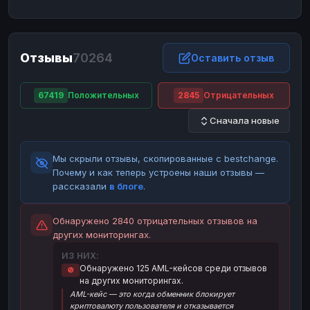
ЮMoney
ЮMoney
RUB
RUB
БАЛАНСЫ КРИПТОБИРЖ
Отзывы
70264
Binance
Binance
Оставить отзыв
RUB
RUB
ИНТЕРНЕТ БАНКИНГ
67419
Положительных
2845
Отрицательных
СБЕР
СБЕР
RUB
RUB
Сначала новые
Альфа-Банк
Альфа-Банк
RUB
RUB
Райффайзен
Райффайзен
RUB
RUB
Мы скрыли отзывы, скопированные с bestchange.
ВТБ
ВТБ
RUB
RUB
Почему и как теперь устроены наши отзывы —
рассказали
в блоге
.
Т-Банк
Т-Банк
RUB
RUB
ДЕНЕЖНЫЕ ПЕРЕВОДЫ
Обнаружено 2840 отрицательных отзывов на
других мониторингах.
ЗК
ЗК
USD
USD
ИЗ НИХ:
WU
WU
USD
USD
Обнаружено 125 AML-кейсов среди отзывов
🚫
на других мониторингах.
НАЛИЧНЫЕ ДЕНЬГИ
AML-кейс — это когда обменник блокирует
Наличные
Наличные
RUB
RUB
криптовалюту пользователя и отказывается