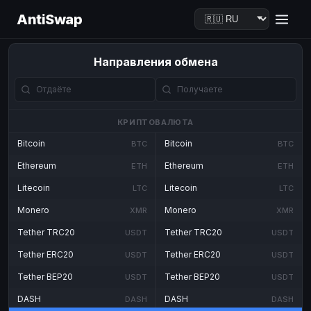
AntiSwap
Направления обмена
КРИПТОВАЛЮТА
Bitcoin
Bitcoin
BTC
BTC
Ethereum
Ethereum
ETH
ETH
Litecoin
Litecoin
LTC
LTC
Monero
Monero
XMR
XMR
Tether TRC20
Tether TRC20
USDT
USDT
Tether ERC20
Tether ERC20
USDT
USDT
Tether BEP20
Tether BEP20
USDT
USDT
DASH
DASH
DASH
DASH