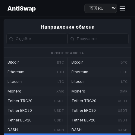
AntiSwap
Направления обмена
КРИПТОВАЛЮТА
Bitcoin
Bitcoin
BTC
BTC
Ethereum
Ethereum
ETH
ETH
Litecoin
Litecoin
LTC
LTC
Monero
Monero
XMR
XMR
Tether TRC20
Tether TRC20
USDT
USDT
Tether ERC20
Tether ERC20
USDT
USDT
Tether BEP20
Tether BEP20
USDT
USDT
DASH
DASH
DASH
DASH