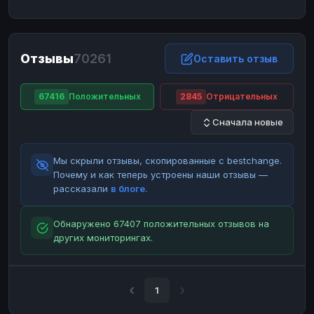
ЮMoney
ЮMoney
RUB
RUB
БАЛАНСЫ КРИПТОБИРЖ
Отзывы
70261
Binance
Binance
Оставить отзыв
RUB
RUB
ИНТЕРНЕТ БАНКИНГ
67416
Положительных
2845
Отрицательных
СБЕР
СБЕР
RUB
RUB
Сначала новые
Альфа-Банк
Альфа-Банк
RUB
RUB
Райффайзен
Райффайзен
RUB
RUB
Мы скрыли отзывы, скопированные с bestchange.
ВТБ
ВТБ
RUB
RUB
Почему и как теперь устроены наши отзывы —
рассказали
в блоге
.
Т-Банк
Т-Банк
RUB
RUB
ДЕНЕЖНЫЕ ПЕРЕВОДЫ
Обнаружено 67407 положительных отзывов на
других мониторингах.
ЗК
ЗК
USD
USD
WU
WU
USD
USD
НАЛИЧНЫЕ ДЕНЬГИ
1
Наличные
Наличные
RUB
RUB