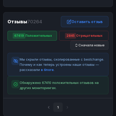
ЮMoney
ЮMoney
RUB
RUB
БАЛАНСЫ КРИПТОБИРЖ
Отзывы
70264
Binance
Binance
Оставить отзыв
RUB
RUB
ИНТЕРНЕТ БАНКИНГ
67419
Положительных
2845
Отрицательных
СБЕР
СБЕР
RUB
RUB
Сначала новые
Альфа-Банк
Альфа-Банк
RUB
RUB
Райффайзен
Райффайзен
RUB
RUB
Мы скрыли отзывы, скопированные с bestchange.
ВТБ
ВТБ
RUB
RUB
Почему и как теперь устроены наши отзывы —
рассказали
в блоге
.
Т-Банк
Т-Банк
RUB
RUB
ДЕНЕЖНЫЕ ПЕРЕВОДЫ
Обнаружено 67410 положительных отзывов на
других мониторингах.
ЗК
ЗК
USD
USD
WU
WU
USD
USD
НАЛИЧНЫЕ ДЕНЬГИ
1
Наличные
Наличные
RUB
RUB