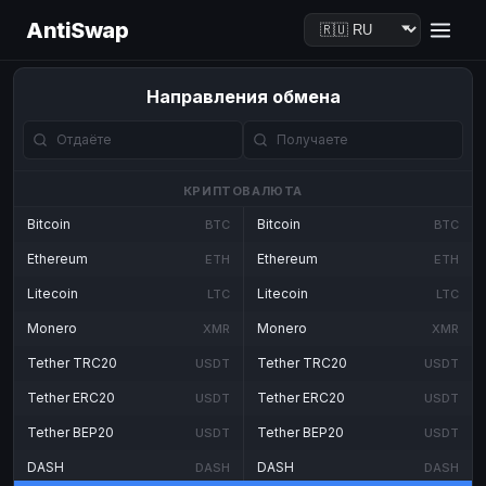
AntiSwap
Направления обмена
КРИПТОВАЛЮТА
Bitcoin
Bitcoin
BTC
BTC
Ethereum
Ethereum
ETH
ETH
Litecoin
Litecoin
LTC
LTC
Monero
Monero
XMR
XMR
Tether TRC20
Tether TRC20
USDT
USDT
Tether ERC20
Tether ERC20
USDT
USDT
Tether BEP20
Tether BEP20
USDT
USDT
DASH
DASH
DASH
DASH