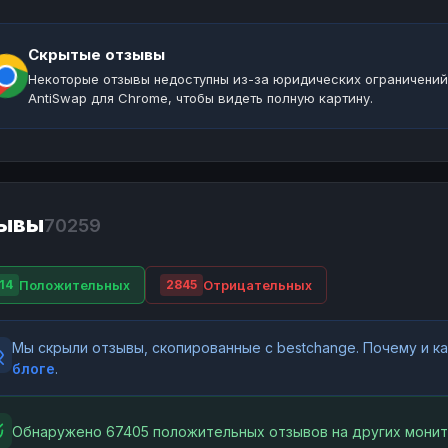
Скрытые отзывы
Некоторые отзывы недоступны из-за юридических ограничений
AntiSwap для Chrome, чтобы видеть полную картину.
ывы
70259
Положительных
Отрицательных
14
2845
Мы скрыли отзывы, скопированные с bestchange. Почему и 
блоге
.
Обнаружено 67405 положительных отзывов на других монит