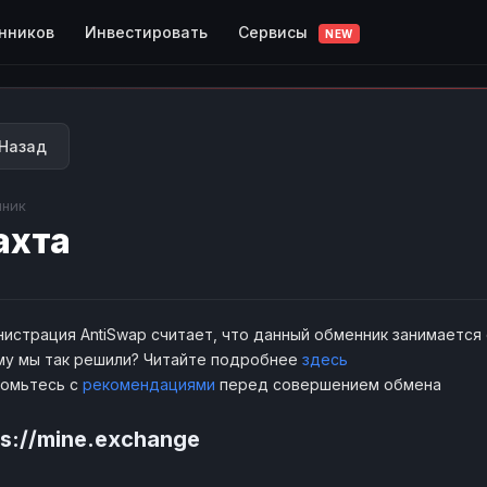
Сервисы
нников
Инвестировать
NEW
Назад
ник
ахта
истрация AntiSwap считает, что данный обменник занимается
у мы так решили? Читайте подробнее
здесь
комьтесь с
рекомендациями
перед совершением обмена
ps://mine.exchange