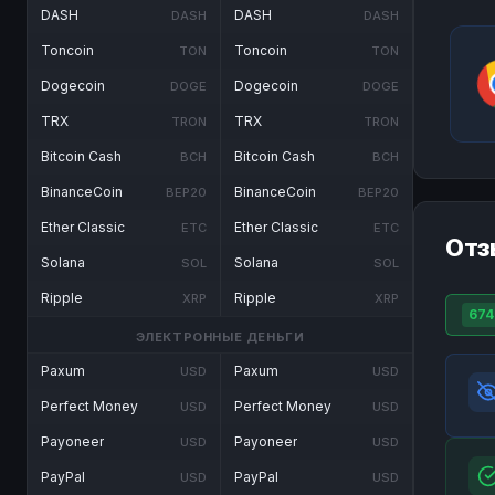
DASH
DASH
DASH
DASH
Toncoin
Toncoin
TON
TON
Dogecoin
Dogecoin
DOGE
DOGE
TRX
TRX
TRON
TRON
Bitcoin Cash
Bitcoin Cash
BCH
BCH
BinanceCoin
BinanceCoin
BEP20
BEP20
Ether Classic
Ether Classic
ETC
ETC
Отз
Solana
Solana
SOL
SOL
Ripple
Ripple
XRP
XRP
674
ЭЛЕКТРОННЫЕ ДЕНЬГИ
Paxum
Paxum
USD
USD
Perfect Money
Perfect Money
USD
USD
Payoneer
Payoneer
USD
USD
PayPal
PayPal
USD
USD