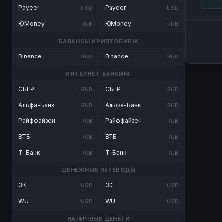
Payeer
Payeer
USD
USD
ЮMoney
ЮMoney
RUB
RUB
БАЛАНСЫ КРИПТОБИРЖ
Binance
Binance
RUB
RUB
ИНТЕРНЕТ БАНКИНГ
СБЕР
СБЕР
RUB
RUB
Альфа-Банк
Альфа-Банк
RUB
RUB
Райффайзен
Райффайзен
RUB
RUB
ВТБ
ВТБ
RUB
RUB
Т-Банк
Т-Банк
RUB
RUB
ДЕНЕЖНЫЕ ПЕРЕВОДЫ
ЗК
ЗК
USD
USD
WU
WU
USD
USD
НАЛИЧНЫЕ ДЕНЬГИ