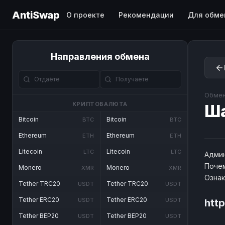
AntiSwap
О проекте
Рекомендации
Для обме
Направления обмена
Обмен
КРИПТОВАЛЮТА
Ш
Bitcoin
Bitcoin
BTC
BTC
Ethereum
Ethereum
ETH
ETH
Litecoin
Litecoin
LTC
LTC
Админ
Почем
Monero
Monero
XMR
XMR
Озна
Tether TRC20
Tether TRC20
USDT
USDT
Tether ERC20
Tether ERC20
USDT
USDT
htt
Tether BEP20
Tether BEP20
USDT
USDT