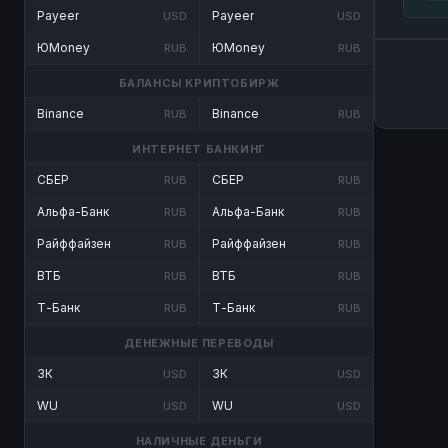
Payeer
Payeer
USD
USD
ЮMoney
ЮMoney
RUB
RUB
БАЛАНСЫ КРИПТОБИРЖ
Binance
Binance
RUB
RUB
ИНТЕРНЕТ БАНКИНГ
СБЕР
СБЕР
RUB
RUB
Альфа-Банк
Альфа-Банк
RUB
RUB
Райффайзен
Райффайзен
RUB
RUB
ВТБ
ВТБ
RUB
RUB
Т-Банк
Т-Банк
RUB
RUB
ДЕНЕЖНЫЕ ПЕРЕВОДЫ
ЗК
ЗК
USD
USD
WU
WU
USD
USD
НАЛИЧНЫЕ ДЕНЬГИ