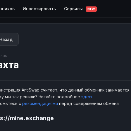
Сервисы
нников
Инвестировать
NEW
Назад
ник
ахта
истрация AntiSwap считает, что данный обменник занимается
у мы так решили? Читайте подробнее
здесь
комьтесь с
рекомендациями
перед совершением обмена
ps://mine.exchange