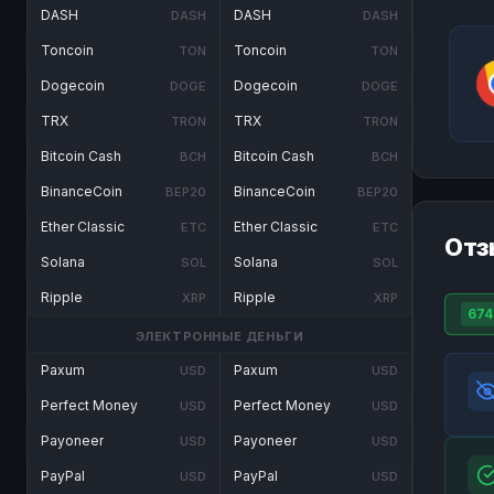
DASH
DASH
DASH
DASH
Toncoin
Toncoin
TON
TON
Dogecoin
Dogecoin
DOGE
DOGE
TRX
TRX
TRON
TRON
Bitcoin Cash
Bitcoin Cash
BCH
BCH
BinanceCoin
BinanceCoin
BEP20
BEP20
Ether Classic
Ether Classic
ETC
ETC
Отз
Solana
Solana
SOL
SOL
Ripple
Ripple
XRP
XRP
674
ЭЛЕКТРОННЫЕ ДЕНЬГИ
Paxum
Paxum
USD
USD
Perfect Money
Perfect Money
USD
USD
Payoneer
Payoneer
USD
USD
PayPal
PayPal
USD
USD