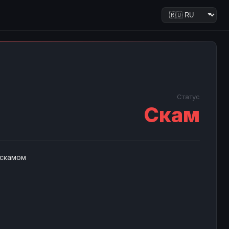
Статус
Скам
 скамом