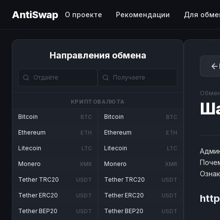
AntiSwap
О проекте
Рекомендации
Для обме
Направления обмена
Обмен
КРИПТОВАЛЮТА
Ш
Bitcoin
Bitcoin
BTC
BTC
Ethereum
Ethereum
ETH
ETH
Litecoin
Litecoin
LTC
LTC
Админ
Почем
Monero
Monero
XMR
XMR
Озна
Tether TRC20
Tether TRC20
USDT
USDT
Tether ERC20
Tether ERC20
USDT
USDT
htt
Tether BEP20
Tether BEP20
USDT
USDT