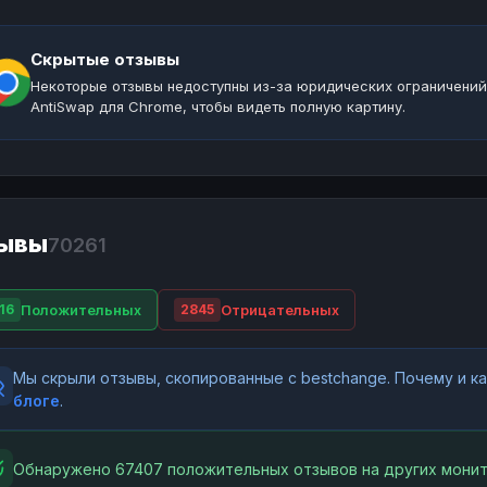
Скрытые отзывы
Некоторые отзывы недоступны из-за юридических ограничений
AntiSwap для Chrome, чтобы видеть полную картину.
ывы
70261
Положительных
Отрицательных
16
2845
Мы скрыли отзывы, скопированные с bestchange. Почему и 
блоге
.
Обнаружено 67407 положительных отзывов на других монит