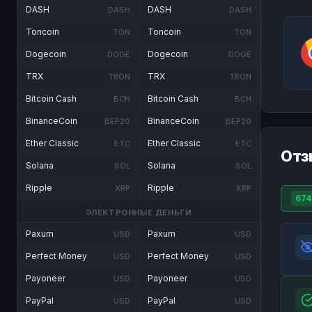
DASH
DASH
DASH
DASH
Toncoin
Toncoin
TON
TON
Dogecoin
Dogecoin
DOGE
DOGE
TRX
TRX
TRON
TRON
Bitcoin Cash
Bitcoin Cash
BCH
BCH
BinanceCoin
BinanceCoin
BEP20
BEP20
Ether Classic
Ether Classic
ETC
ETC
Отз
Solana
Solana
SOL
SOL
Ripple
Ripple
XRP
XRP
674
ЭЛЕКТРОННЫЕ ДЕНЬГИ
Paxum
Paxum
USD
USD
Perfect Money
Perfect Money
USD
USD
Payoneer
Payoneer
USD
USD
PayPal
PayPal
USD
USD