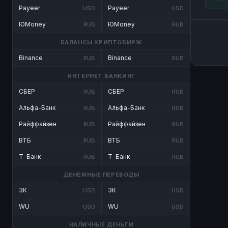
Payeer
Payeer
USD
USD
ЮMoney
ЮMoney
RUB
RUB
БАЛАНСЫ КРИПТОБИРЖ
Binance
Binance
RUB
RUB
ИНТЕРНЕТ БАНКИНГ
СБЕР
СБЕР
RUB
RUB
Альфа-Банк
Альфа-Банк
RUB
RUB
Райффайзен
Райффайзен
RUB
RUB
ВТБ
ВТБ
RUB
RUB
Т-Банк
Т-Банк
RUB
RUB
ДЕНЕЖНЫЕ ПЕРЕВОДЫ
ЗК
ЗК
USD
USD
WU
WU
USD
USD
НАЛИЧНЫЕ ДЕНЬГИ