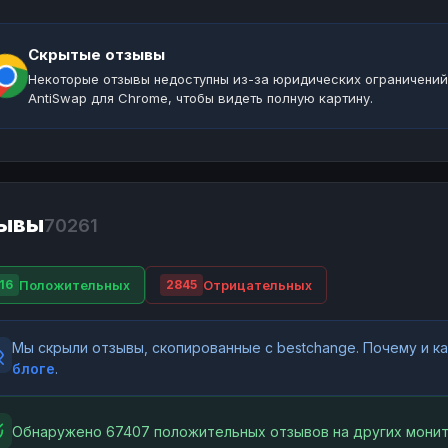
Скрытые отзывы
Некоторые отзывы недоступны из-за юридических ограничений
AntiSwap для Chrome, чтобы видеть полную картину.
ывы
70261
Положительных
Отрицательных
16
2845
Мы скрыли отзывы, скопированные с bestchange. Почему и 
блоге
.
Обнаружено 67407 положительных отзывов на других монит