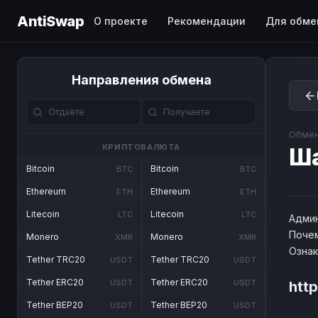
AntiSwap
О проекте
Рекомендации
Для обме
Направления обмена
Обмен
КРИПТОВАЛЮТА
Ш
Bitcoin
Bitcoin
BTC
BTC
Ethereum
Ethereum
ETH
ETH
Litecoin
Litecoin
LTC
LTC
Админ
Почем
Monero
Monero
XMR
XMR
Озна
Tether TRC20
Tether TRC20
USDT
USDT
Tether ERC20
Tether ERC20
USDT
USDT
htt
Tether BEP20
Tether BEP20
USDT
USDT