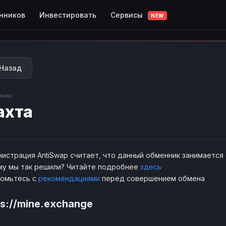
Сервисы
нников
Инвестировать
NEW
Назад
ник
ахта
истрация AntiSwap считает, что данный обменник занимается
у мы так решили? Читайте подробнее
здесь
комьтесь с
рекомендациями
перед совершением обмена
ps://mine.exchange