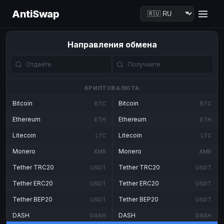
AntiSwap
Направления обмена
КРИПТОВАЛЮТА
Bitcoin
Bitcoin
BTC
BTC
Ethereum
Ethereum
ETH
ETH
Litecoin
Litecoin
LTC
LTC
Monero
Monero
XMR
XMR
Tether TRC20
Tether TRC20
USDT
USDT
Tether ERC20
Tether ERC20
USDT
USDT
Tether BEP20
Tether BEP20
USDT
USDT
DASH
DASH
DASH
DASH