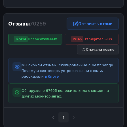
ЮMoney
ЮMoney
RUB
RUB
БАЛАНСЫ КРИПТОБИРЖ
Отзывы
70259
Binance
Binance
Оставить отзыв
RUB
RUB
ИНТЕРНЕТ БАНКИНГ
67414
Положительных
2845
Отрицательных
СБЕР
СБЕР
RUB
RUB
Сначала новые
Альфа-Банк
Альфа-Банк
RUB
RUB
Райффайзен
Райффайзен
RUB
RUB
Мы скрыли отзывы, скопированные с bestchange.
ВТБ
ВТБ
RUB
RUB
Почему и как теперь устроены наши отзывы —
рассказали
в блоге
.
Т-Банк
Т-Банк
RUB
RUB
ДЕНЕЖНЫЕ ПЕРЕВОДЫ
Обнаружено 67405 положительных отзывов на
других мониторингах.
ЗК
ЗК
USD
USD
WU
WU
USD
USD
НАЛИЧНЫЕ ДЕНЬГИ
1
Наличные
Наличные
RUB
RUB