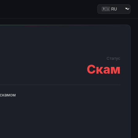
Статус
Скам
 скамом