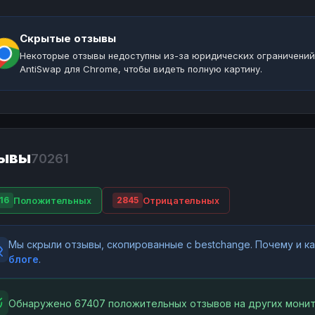
Скрытые отзывы
Некоторые отзывы недоступны из-за юридических ограничений
AntiSwap для Chrome, чтобы видеть полную картину.
ывы
70261
Положительных
Отрицательных
16
2845
Мы скрыли отзывы, скопированные с bestchange. Почему и 
блоге
.
Обнаружено 67407 положительных отзывов на других монит