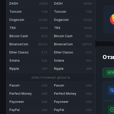
DASH
DASH
DASH
DASH
Toncoin
Toncoin
TON
TON
Dogecoin
Dogecoin
DOGE
DOGE
TRX
TRX
TRON
TRON
Bitcoin Cash
Bitcoin Cash
BCH
BCH
BinanceCoin
BinanceCoin
BEP20
BEP20
Ether Classic
Ether Classic
ETC
ETC
Отз
Solana
Solana
SOL
SOL
Ripple
Ripple
XRP
XRP
674
ЭЛЕКТРОННЫЕ ДЕНЬГИ
Paxum
Paxum
USD
USD
Perfect Money
Perfect Money
USD
USD
Payoneer
Payoneer
USD
USD
PayPal
PayPal
USD
USD