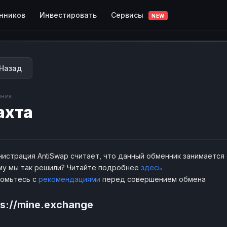
Сервисы
нников
Инвестировать
NEW
Назад
ник
ахта
истрация AntiSwap считает, что данный обменник занимается
у мы так решили? Читайте подробнее
здесь
комьтесь с
рекомендациями
перед совершением обмена
ps://mine.exchange