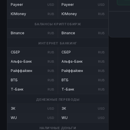
Payeer
Payeer
USD
USD
ЮMoney
ЮMoney
RUB
RUB
БАЛАНСЫ КРИПТОБИРЖ
Binance
Binance
RUB
RUB
ИНТЕРНЕТ БАНКИНГ
СБЕР
СБЕР
RUB
RUB
Альфа-Банк
Альфа-Банк
RUB
RUB
Райффайзен
Райффайзен
RUB
RUB
ВТБ
ВТБ
RUB
RUB
Т-Банк
Т-Банк
RUB
RUB
ДЕНЕЖНЫЕ ПЕРЕВОДЫ
ЗК
ЗК
USD
USD
WU
WU
USD
USD
НАЛИЧНЫЕ ДЕНЬГИ