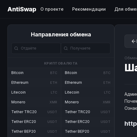
AntiSwap
О проекте
Рекомендации
Для обме
Направления обмена
Обмен
КРИПТОВАЛЮТА
Ш
Bitcoin
Bitcoin
BTC
BTC
Ethereum
Ethereum
ETH
ETH
Litecoin
Litecoin
LTC
LTC
Админ
Почем
Monero
Monero
XMR
XMR
Озна
Tether TRC20
Tether TRC20
USDT
USDT
Tether ERC20
Tether ERC20
USDT
USDT
htt
Tether BEP20
Tether BEP20
USDT
USDT