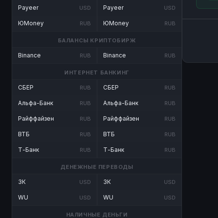
Payeer
Payeer
USD
USD
ЮMoney
ЮMoney
RUB
RUB
БАЛАНСЫ КРИПТОБИРЖ
Binance
Binance
RUB
RUB
ИНТЕРНЕТ БАНКИНГ
СБЕР
СБЕР
RUB
RUB
Альфа-Банк
Альфа-Банк
RUB
RUB
Райффайзен
Райффайзен
RUB
RUB
ВТБ
ВТБ
RUB
RUB
Т-Банк
Т-Банк
RUB
RUB
ДЕНЕЖНЫЕ ПЕРЕВОДЫ
ЗК
ЗК
USD
USD
WU
WU
USD
USD
НАЛИЧНЫЕ ДЕНЬГИ