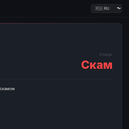
Статус
Скам
 скамом