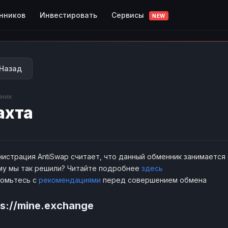
Сервисы
нников
Инвестировать
NEW
Назад
ник
ахта
истрация AntiSwap считает, что данный обменник занимается
у мы так решили? Читайте подробнее
здесь
комьтесь с
рекомендациями
перед совершением обмена
ps://mine.exchange