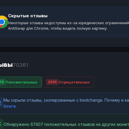
Скрытые отзывы
Некоторые отзывы недоступны из-за юридических ограничений
AntiSwap для Chrome, чтобы видеть полную картину.
ывы
70261
Положительных
Отрицательных
16
2845
Мы скрыли отзывы, скопированные с bestchange. Почему и 
блоге
.
Обнаружено 67407 положительных отзывов на других монит