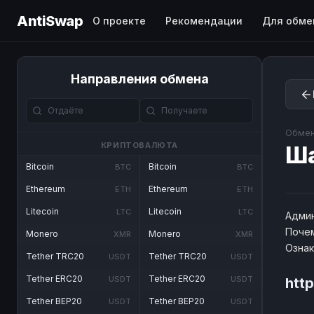
AntiSwap
О проекте
Рекомендации
Для обме
Направления обмена
Обмен
КРИПТОВАЛЮТА
Ш
Bitcoin
Bitcoin
BTC
BTC
Ethereum
Ethereum
ETH
ETH
Litecoin
Litecoin
LTC
LTC
Админ
Почем
Monero
Monero
XMR
XMR
Озна
Tether TRC20
Tether TRC20
USDT
USDT
Tether ERC20
Tether ERC20
USDT
USDT
htt
Tether BEP20
Tether BEP20
USDT
USDT