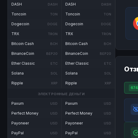
DASH
DASH
DASH
DASH
Toncoin
Toncoin
TON
TON
Dogecoin
Dogecoin
DOGE
DOGE
TRX
TRX
TRON
TRON
Bitcoin Cash
Bitcoin Cash
BCH
BCH
BinanceCoin
BinanceCoin
BEP20
BEP20
Ether Classic
Ether Classic
ETC
ETC
Отз
Solana
Solana
SOL
SOL
Ripple
Ripple
XRP
XRP
674
ЭЛЕКТРОННЫЕ ДЕНЬГИ
Paxum
Paxum
USD
USD
Perfect Money
Perfect Money
USD
USD
Payoneer
Payoneer
USD
USD
PayPal
PayPal
USD
USD