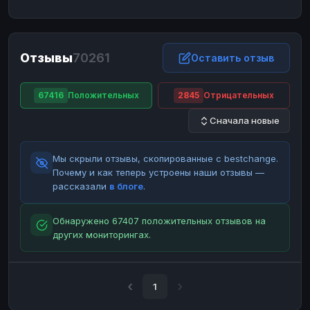
ЮMoney
ЮMoney
RUB
RUB
БАЛАНСЫ КРИПТОБИРЖ
Отзывы
70261
Binance
Binance
Оставить отзыв
RUB
RUB
ИНТЕРНЕТ БАНКИНГ
67416
Положительных
2845
Отрицательных
СБЕР
СБЕР
RUB
RUB
Сначала новые
Альфа-Банк
Альфа-Банк
RUB
RUB
Райффайзен
Райффайзен
RUB
RUB
Мы скрыли отзывы, скопированные с bestchange.
ВТБ
ВТБ
RUB
RUB
Почему и как теперь устроены наши отзывы —
рассказали
в блоге
.
Т-Банк
Т-Банк
RUB
RUB
ДЕНЕЖНЫЕ ПЕРЕВОДЫ
Обнаружено 67407 положительных отзывов на
других мониторингах.
ЗК
ЗК
USD
USD
WU
WU
USD
USD
НАЛИЧНЫЕ ДЕНЬГИ
1
Наличные
Наличные
RUB
RUB