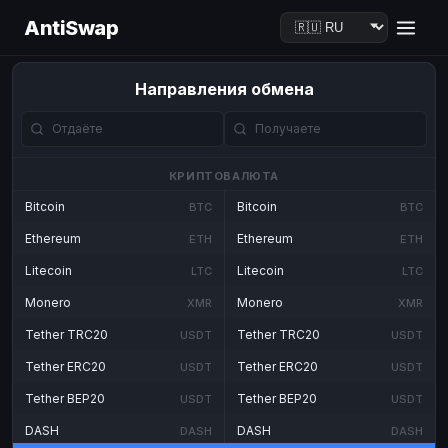
AntiSwap
Направления обмена
КРИПТОВАЛЮТА
Bitcoin
Bitcoin
BTC
BTC
Ethereum
Ethereum
ETH
ETH
Litecoin
Litecoin
LTC
LTC
Monero
Monero
XMR
XMR
Tether TRC20
Tether TRC20
USDT
USDT
Tether ERC20
Tether ERC20
USDT
USDT
Tether BEP20
Tether BEP20
USDT
USDT
DASH
DASH
DASH
DASH