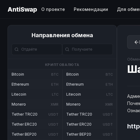
AntiSwap
О проекте
Рекомендации
Для обме
Направления обмена
Обмен
КРИПТОВАЛЮТА
Ш
Bitcoin
Bitcoin
BTC
BTC
Ethereum
Ethereum
ETH
ETH
Litecoin
Litecoin
LTC
LTC
Админ
Почем
Monero
Monero
XMR
XMR
Озна
Tether TRC20
Tether TRC20
USDT
USDT
Tether ERC20
Tether ERC20
USDT
USDT
htt
Tether BEP20
Tether BEP20
USDT
USDT