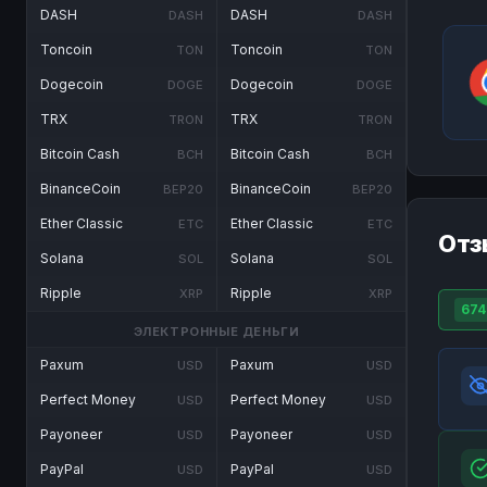
DASH
DASH
DASH
DASH
Toncoin
Toncoin
TON
TON
Dogecoin
Dogecoin
DOGE
DOGE
TRX
TRX
TRON
TRON
Bitcoin Cash
Bitcoin Cash
BCH
BCH
BinanceCoin
BinanceCoin
BEP20
BEP20
Ether Classic
Ether Classic
ETC
ETC
Отз
Solana
Solana
SOL
SOL
Ripple
Ripple
XRP
XRP
674
ЭЛЕКТРОННЫЕ ДЕНЬГИ
Paxum
Paxum
USD
USD
Perfect Money
Perfect Money
USD
USD
Payoneer
Payoneer
USD
USD
PayPal
PayPal
USD
USD