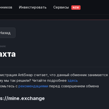
Сервисы
нников
Инвестировать
NEW
Назад
ник
ахта
истрация AntiSwap считает, что данный обменник занимается
у мы так решили? Читайте подробнее
здесь
комьтесь с
рекомендациями
перед совершением обмена
ps://mine.exchange