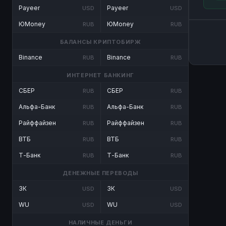
Payeer
Payeer
USD
USD
ЮMoney
ЮMoney
RUB
RUB
БАЛАНСЫ КРИПТОБИРЖ
Binance
Binance
RUB
RUB
ИНТЕРНЕТ БАНКИНГ
СБЕР
СБЕР
RUB
RUB
Альфа-Банк
Альфа-Банк
RUB
RUB
Райффайзен
Райффайзен
RUB
RUB
ВТБ
ВТБ
RUB
RUB
Т-Банк
Т-Банк
RUB
RUB
ДЕНЕЖНЫЕ ПЕРЕВОДЫ
ЗК
ЗК
USD
USD
WU
WU
USD
USD
НАЛИЧНЫЕ ДЕНЬГИ