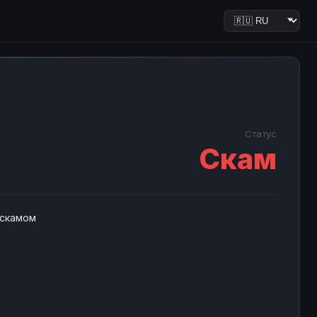
Статус
Скам
 скамом