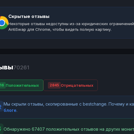
Скрытые отзывы
Некоторые отзывы недоступны из-за юридических ограничений
AntiSwap для Chrome, чтобы видеть полную картину.
ывы
70261
Положительных
Отрицательных
16
2845
Мы скрыли отзывы, скопированные с bestchange. Почему и 
блоге
.
Обнаружено 67407 положительных отзывов на других монит