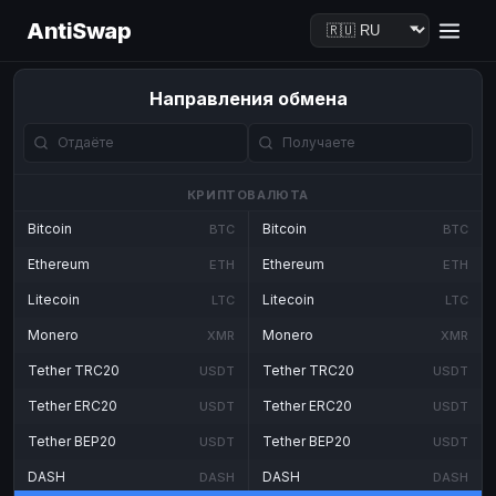
AntiSwap
Направления обмена
КРИПТОВАЛЮТА
Bitcoin
Bitcoin
BTC
BTC
Ethereum
Ethereum
ETH
ETH
Litecoin
Litecoin
LTC
LTC
Monero
Monero
XMR
XMR
Tether TRC20
Tether TRC20
USDT
USDT
Tether ERC20
Tether ERC20
USDT
USDT
Tether BEP20
Tether BEP20
USDT
USDT
DASH
DASH
DASH
DASH