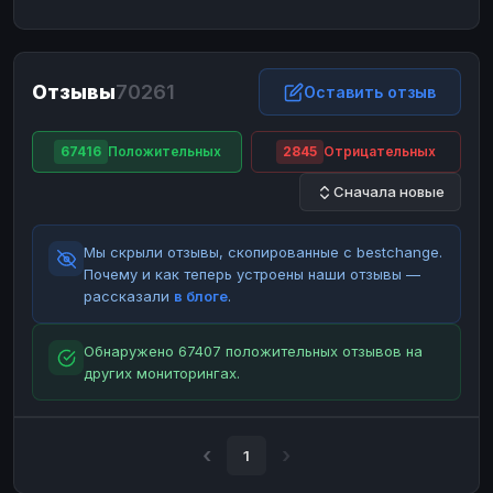
ЮMoney
ЮMoney
RUB
RUB
БАЛАНСЫ КРИПТОБИРЖ
Отзывы
70261
Binance
Binance
Оставить отзыв
RUB
RUB
ИНТЕРНЕТ БАНКИНГ
67416
Положительных
2845
Отрицательных
СБЕР
СБЕР
RUB
RUB
Сначала новые
Альфа-Банк
Альфа-Банк
RUB
RUB
Райффайзен
Райффайзен
RUB
RUB
Мы скрыли отзывы, скопированные с bestchange.
ВТБ
ВТБ
RUB
RUB
Почему и как теперь устроены наши отзывы —
рассказали
в блоге
.
Т-Банк
Т-Банк
RUB
RUB
ДЕНЕЖНЫЕ ПЕРЕВОДЫ
Обнаружено 67407 положительных отзывов на
других мониторингах.
ЗК
ЗК
USD
USD
WU
WU
USD
USD
НАЛИЧНЫЕ ДЕНЬГИ
1
Наличные
Наличные
RUB
RUB