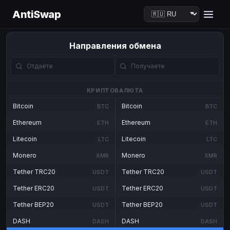
AntiSwap
Направления обмена
КРИПТОВАЛЮТА
Bitcoin
Bitcoin
BTC
BTC
Ethereum
Ethereum
ETH
ETH
Litecoin
Litecoin
LTC
LTC
Monero
Monero
XMR
XMR
Tether TRC20
Tether TRC20
USDT
USDT
Tether ERC20
Tether ERC20
USDT
USDT
Tether BEP20
Tether BEP20
USDT
USDT
DASH
DASH
DASH
DASH