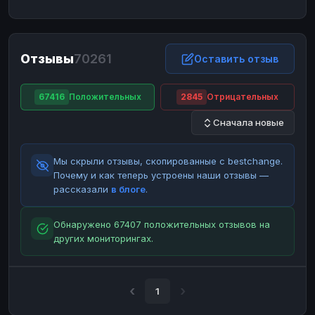
ЮMoney
ЮMoney
RUB
RUB
БАЛАНСЫ КРИПТОБИРЖ
Отзывы
70261
Binance
Binance
Оставить отзыв
RUB
RUB
ИНТЕРНЕТ БАНКИНГ
67416
Положительных
2845
Отрицательных
СБЕР
СБЕР
RUB
RUB
Сначала новые
Альфа-Банк
Альфа-Банк
RUB
RUB
Райффайзен
Райффайзен
RUB
RUB
Мы скрыли отзывы, скопированные с bestchange.
ВТБ
ВТБ
RUB
RUB
Почему и как теперь устроены наши отзывы —
рассказали
в блоге
.
Т-Банк
Т-Банк
RUB
RUB
ДЕНЕЖНЫЕ ПЕРЕВОДЫ
Обнаружено 67407 положительных отзывов на
других мониторингах.
ЗК
ЗК
USD
USD
WU
WU
USD
USD
НАЛИЧНЫЕ ДЕНЬГИ
1
Наличные
Наличные
RUB
RUB