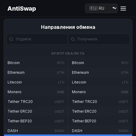
AntiSwap
Направления обмена
КРИПТОВАЛЮТА
Bitcoin
Bitcoin
BTC
BTC
Ethereum
Ethereum
ETH
ETH
Litecoin
Litecoin
LTC
LTC
Monero
Monero
XMR
XMR
Tether TRC20
Tether TRC20
USDT
USDT
Tether ERC20
Tether ERC20
USDT
USDT
Tether BEP20
Tether BEP20
USDT
USDT
DASH
DASH
DASH
DASH