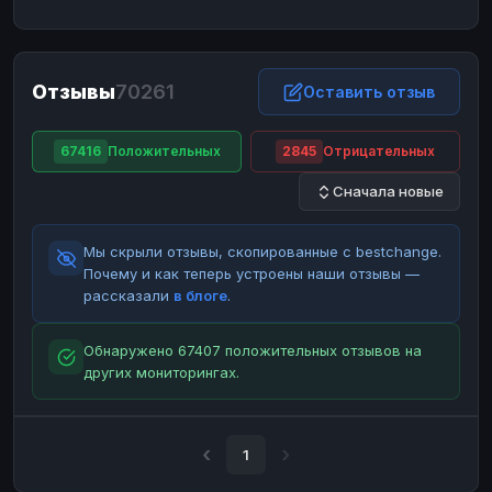
ЮMoney
ЮMoney
RUB
RUB
БАЛАНСЫ КРИПТОБИРЖ
Отзывы
70261
Binance
Binance
Оставить отзыв
RUB
RUB
ИНТЕРНЕТ БАНКИНГ
67416
Положительных
2845
Отрицательных
СБЕР
СБЕР
RUB
RUB
Сначала новые
Альфа-Банк
Альфа-Банк
RUB
RUB
Райффайзен
Райффайзен
RUB
RUB
Мы скрыли отзывы, скопированные с bestchange.
ВТБ
ВТБ
RUB
RUB
Почему и как теперь устроены наши отзывы —
рассказали
в блоге
.
Т-Банк
Т-Банк
RUB
RUB
ДЕНЕЖНЫЕ ПЕРЕВОДЫ
Обнаружено 67407 положительных отзывов на
других мониторингах.
ЗК
ЗК
USD
USD
WU
WU
USD
USD
НАЛИЧНЫЕ ДЕНЬГИ
1
Наличные
Наличные
RUB
RUB