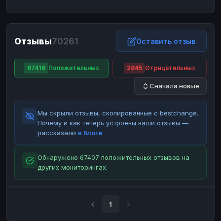
ЮMoney
ЮMoney
RUB
RUB
БАЛАНСЫ КРИПТОБИРЖ
Отзывы
70261
Binance
Binance
Оставить отзыв
RUB
RUB
ИНТЕРНЕТ БАНКИНГ
67416
Положительных
2845
Отрицательных
СБЕР
СБЕР
RUB
RUB
Сначала новые
Альфа-Банк
Альфа-Банк
RUB
RUB
Райффайзен
Райффайзен
RUB
RUB
Мы скрыли отзывы, скопированные с bestchange.
ВТБ
ВТБ
RUB
RUB
Почему и как теперь устроены наши отзывы —
рассказали
в блоге
.
Т-Банк
Т-Банк
RUB
RUB
ДЕНЕЖНЫЕ ПЕРЕВОДЫ
Обнаружено 67407 положительных отзывов на
других мониторингах.
ЗК
ЗК
USD
USD
WU
WU
USD
USD
НАЛИЧНЫЕ ДЕНЬГИ
1
Наличные
Наличные
RUB
RUB