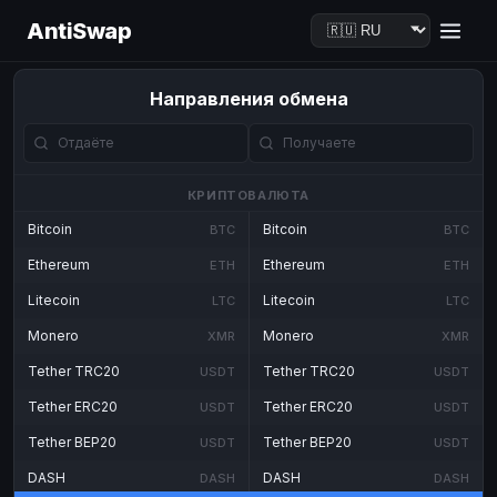
AntiSwap
Направления обмена
КРИПТОВАЛЮТА
Bitcoin
Bitcoin
BTC
BTC
Ethereum
Ethereum
ETH
ETH
Litecoin
Litecoin
LTC
LTC
Monero
Monero
XMR
XMR
Tether TRC20
Tether TRC20
USDT
USDT
Tether ERC20
Tether ERC20
USDT
USDT
Tether BEP20
Tether BEP20
USDT
USDT
DASH
DASH
DASH
DASH