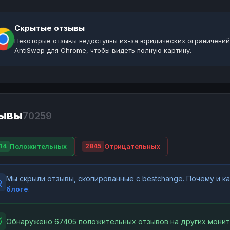
Скрытые отзывы
Некоторые отзывы недоступны из-за юридических ограничений
AntiSwap для Chrome, чтобы видеть полную картину.
ывы
70259
Положительных
Отрицательных
14
2845
Мы скрыли отзывы, скопированные с bestchange. Почему и 
блоге
.
Обнаружено 67405 положительных отзывов на других монит