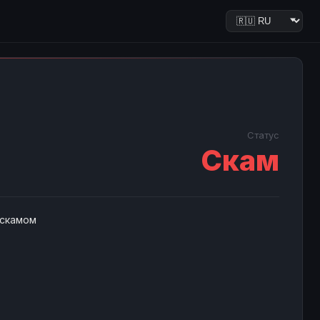
Статус
Скам
 скамом