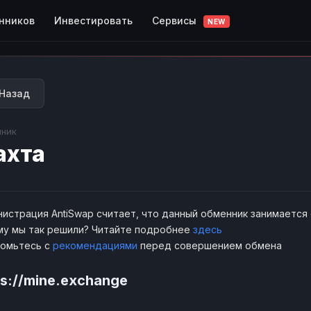
Сервисы
нников
Инвестировать
NEW
Назад
ник
ахта
истрация AntiSwap считает, что данный обменник занимается
у мы так решили? Читайте подробнее
здесь
комьтесь с
рекомендациями
перед совершением обмена
ps://mine.exchange