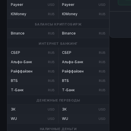
Payeer
Payeer
USD
USD
ЮMoney
ЮMoney
RUB
RUB
БАЛАНСЫ КРИПТОБИРЖ
Binance
Binance
RUB
RUB
ИНТЕРНЕТ БАНКИНГ
СБЕР
СБЕР
RUB
RUB
Альфа-Банк
Альфа-Банк
RUB
RUB
Райффайзен
Райффайзен
RUB
RUB
ВТБ
ВТБ
RUB
RUB
Т-Банк
Т-Банк
RUB
RUB
ДЕНЕЖНЫЕ ПЕРЕВОДЫ
ЗК
ЗК
USD
USD
WU
WU
USD
USD
НАЛИЧНЫЕ ДЕНЬГИ