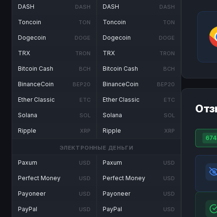
DASH
DASH
DASH
DASH
Toncoin
Toncoin
TON
TON
Dogecoin
Dogecoin
DOGE
DOGE
TRX
TRX
TRON
TRON
Bitcoin Cash
Bitcoin Cash
BCH
BCH
BinanceCoin
BinanceCoin
BEP20
BEP20
Ether Classic
Ether Classic
ETC
ETC
Отз
Solana
Solana
SOL
SOL
Ripple
Ripple
XRP
XRP
674
ЭЛЕКТРОННЫЕ ДЕНЬГИ
Paxum
Paxum
USD
USD
Perfect Money
Perfect Money
USD
USD
Payoneer
Payoneer
USD
USD
PayPal
PayPal
USD
USD