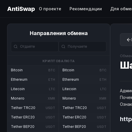
AntiSwap
О проекте
Рекомендации
Для обме
Направления обмена
Обмен
КРИПТОВАЛЮТА
Ш
Bitcoin
Bitcoin
BTC
BTC
Ethereum
Ethereum
ETH
ETH
Litecoin
Litecoin
LTC
LTC
Админ
Почем
Monero
Monero
XMR
XMR
Озна
Tether TRC20
Tether TRC20
USDT
USDT
Tether ERC20
Tether ERC20
USDT
USDT
htt
Tether BEP20
Tether BEP20
USDT
USDT