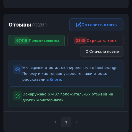
ЮMoney
ЮMoney
RUB
RUB
БАЛАНСЫ КРИПТОБИРЖ
Отзывы
70261
Binance
Binance
Оставить отзыв
RUB
RUB
ИНТЕРНЕТ БАНКИНГ
67416
Положительных
2845
Отрицательных
СБЕР
СБЕР
RUB
RUB
Сначала новые
Альфа-Банк
Альфа-Банк
RUB
RUB
Райффайзен
Райффайзен
RUB
RUB
Мы скрыли отзывы, скопированные с bestchange.
ВТБ
ВТБ
RUB
RUB
Почему и как теперь устроены наши отзывы —
рассказали
в блоге
.
Т-Банк
Т-Банк
RUB
RUB
ДЕНЕЖНЫЕ ПЕРЕВОДЫ
Обнаружено 67407 положительных отзывов на
других мониторингах.
ЗК
ЗК
USD
USD
WU
WU
USD
USD
НАЛИЧНЫЕ ДЕНЬГИ
1
Наличные
Наличные
RUB
RUB