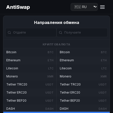
AntiSwap
Направления обмена
КРИПТОВАЛЮТА
Bitcoin
Bitcoin
BTC
BTC
Ethereum
Ethereum
ETH
ETH
Litecoin
Litecoin
LTC
LTC
Monero
Monero
XMR
XMR
Tether TRC20
Tether TRC20
USDT
USDT
Tether ERC20
Tether ERC20
USDT
USDT
Tether BEP20
Tether BEP20
USDT
USDT
DASH
DASH
DASH
DASH