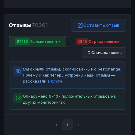
ЮMoney
ЮMoney
RUB
RUB
БАЛАНСЫ КРИПТОБИРЖ
Отзывы
70261
Binance
Binance
Оставить отзыв
RUB
RUB
ИНТЕРНЕТ БАНКИНГ
67416
Положительных
2845
Отрицательных
СБЕР
СБЕР
RUB
RUB
Сначала новые
Альфа-Банк
Альфа-Банк
RUB
RUB
Райффайзен
Райффайзен
RUB
RUB
Мы скрыли отзывы, скопированные с bestchange.
ВТБ
ВТБ
RUB
RUB
Почему и как теперь устроены наши отзывы —
рассказали
в блоге
.
Т-Банк
Т-Банк
RUB
RUB
ДЕНЕЖНЫЕ ПЕРЕВОДЫ
Обнаружено 67407 положительных отзывов на
других мониторингах.
ЗК
ЗК
USD
USD
WU
WU
USD
USD
НАЛИЧНЫЕ ДЕНЬГИ
1
Наличные
Наличные
RUB
RUB