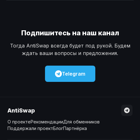
Наличные
Наличные
USD
USD
Наличные
Наличные
KZT
KZT
Подпишитесь на наш канал
Тогда AntiSwap всегда будет под рукой. Будем
ждать ваши вопросы и предложения.
Telegram
AntiSwap
О проекте
Рекомендации
Для обменников
Поддержали проект
Блог
Партнёрка