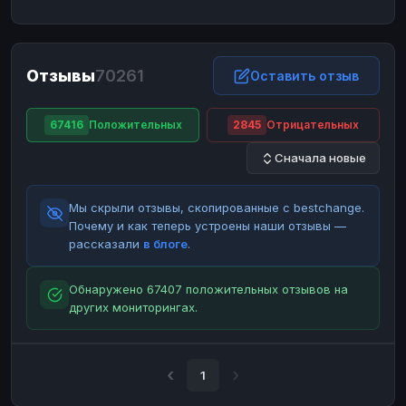
ЮMoney
ЮMoney
RUB
RUB
БАЛАНСЫ КРИПТОБИРЖ
Отзывы
70261
Binance
Binance
Оставить отзыв
RUB
RUB
ИНТЕРНЕТ БАНКИНГ
67416
Положительных
2845
Отрицательных
СБЕР
СБЕР
RUB
RUB
Сначала новые
Альфа-Банк
Альфа-Банк
RUB
RUB
Райффайзен
Райффайзен
RUB
RUB
Мы скрыли отзывы, скопированные с bestchange.
ВТБ
ВТБ
RUB
RUB
Почему и как теперь устроены наши отзывы —
рассказали
в блоге
.
Т-Банк
Т-Банк
RUB
RUB
ДЕНЕЖНЫЕ ПЕРЕВОДЫ
Обнаружено 67407 положительных отзывов на
других мониторингах.
ЗК
ЗК
USD
USD
WU
WU
USD
USD
НАЛИЧНЫЕ ДЕНЬГИ
1
Наличные
Наличные
RUB
RUB