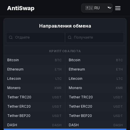
AntiSwap
Направления обмена
КРИПТОВАЛЮТА
Bitcoin
Bitcoin
BTC
BTC
Ethereum
Ethereum
ETH
ETH
Litecoin
Litecoin
LTC
LTC
Monero
Monero
XMR
XMR
Tether TRC20
Tether TRC20
USDT
USDT
Tether ERC20
Tether ERC20
USDT
USDT
Tether BEP20
Tether BEP20
USDT
USDT
DASH
DASH
DASH
DASH