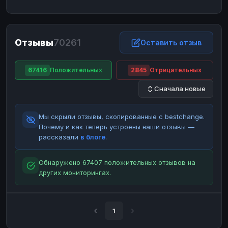
ЮMoney
ЮMoney
RUB
RUB
БАЛАНСЫ КРИПТОБИРЖ
Отзывы
70261
Binance
Binance
Оставить отзыв
RUB
RUB
ИНТЕРНЕТ БАНКИНГ
67416
Положительных
2845
Отрицательных
СБЕР
СБЕР
RUB
RUB
Сначала новые
Альфа-Банк
Альфа-Банк
RUB
RUB
Райффайзен
Райффайзен
RUB
RUB
Мы скрыли отзывы, скопированные с bestchange.
ВТБ
ВТБ
RUB
RUB
Почему и как теперь устроены наши отзывы —
рассказали
в блоге
.
Т-Банк
Т-Банк
RUB
RUB
ДЕНЕЖНЫЕ ПЕРЕВОДЫ
Обнаружено 67407 положительных отзывов на
других мониторингах.
ЗК
ЗК
USD
USD
WU
WU
USD
USD
НАЛИЧНЫЕ ДЕНЬГИ
1
Наличные
Наличные
RUB
RUB