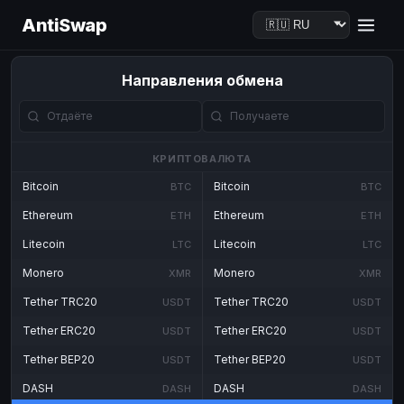
AntiSwap
Направления обмена
КРИПТОВАЛЮТА
Bitcoin
Bitcoin
BTC
BTC
Ethereum
Ethereum
ETH
ETH
Litecoin
Litecoin
LTC
LTC
Monero
Monero
XMR
XMR
Tether TRC20
Tether TRC20
USDT
USDT
Tether ERC20
Tether ERC20
USDT
USDT
Tether BEP20
Tether BEP20
USDT
USDT
DASH
DASH
DASH
DASH