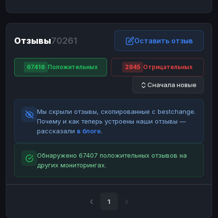
ЮMoney
ЮMoney
RUB
RUB
БАЛАНСЫ КРИПТОБИРЖ
Отзывы
70261
Binance
Binance
Оставить отзыв
RUB
RUB
ИНТЕРНЕТ БАНКИНГ
67416
Положительных
2845
Отрицательных
СБЕР
СБЕР
RUB
RUB
Сначала новые
Альфа-Банк
Альфа-Банк
RUB
RUB
Райффайзен
Райффайзен
RUB
RUB
Мы скрыли отзывы, скопированные с bestchange.
ВТБ
ВТБ
RUB
RUB
Почему и как теперь устроены наши отзывы —
рассказали
в блоге
.
Т-Банк
Т-Банк
RUB
RUB
ДЕНЕЖНЫЕ ПЕРЕВОДЫ
Обнаружено 67407 положительных отзывов на
других мониторингах.
ЗК
ЗК
USD
USD
WU
WU
USD
USD
НАЛИЧНЫЕ ДЕНЬГИ
1
Наличные
Наличные
RUB
RUB