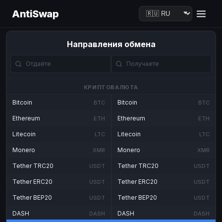
AntiSwap
Направления обмена
КРИПТОВАЛЮТА
Bitcoin
Bitcoin
BTC
BTC
Ethereum
Ethereum
ETH
ETH
Litecoin
Litecoin
LTC
LTC
Monero
Monero
XMR
XMR
Tether TRC20
Tether TRC20
USDT
USDT
Tether ERC20
Tether ERC20
USDT
USDT
Tether BEP20
Tether BEP20
USDT
USDT
DASH
DASH
DASH
DASH