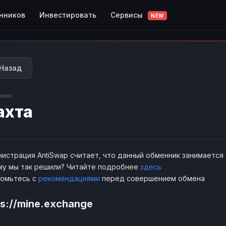
Сервисы
нников
Инвестировать
NEW
Назад
ник
ахта
истрация AntiSwap считает, что данный обменник занимается
у мы так решили? Читайте подробнее
здесь
комьтесь с
рекомендациями
перед совершением обмена
ps://mine.exchange