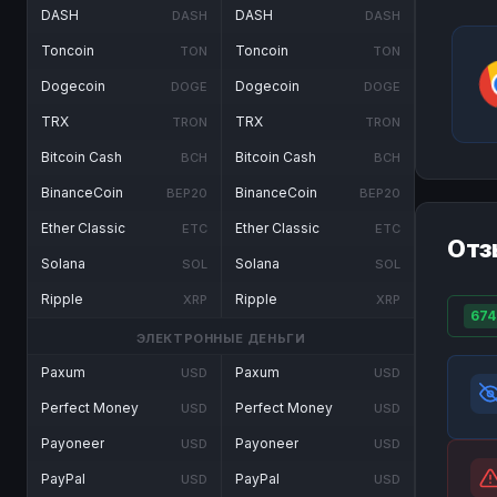
DASH
DASH
DASH
DASH
Toncoin
Toncoin
TON
TON
Dogecoin
Dogecoin
DOGE
DOGE
TRX
TRX
TRON
TRON
Bitcoin Cash
Bitcoin Cash
BCH
BCH
BinanceCoin
BinanceCoin
BEP20
BEP20
Ether Classic
Ether Classic
ETC
ETC
Отз
Solana
Solana
SOL
SOL
Ripple
Ripple
XRP
XRP
674
ЭЛЕКТРОННЫЕ ДЕНЬГИ
Paxum
Paxum
USD
USD
Perfect Money
Perfect Money
USD
USD
Payoneer
Payoneer
USD
USD
PayPal
PayPal
USD
USD