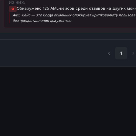
ИЗ НИХ:
Обнаружено 125 AML-кейсов среди отзывов на других мони
🚫
AML-кейс — это когда обменник блокирует криптовалюту пользоват
без предоставления документов.
1