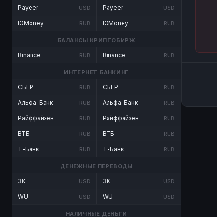
Payeer
Payeer
USD
USD
ЮMoney
ЮMoney
RUB
RUB
БАЛАНСЫ КРИПТОБИРЖ
Binance
Binance
RUB
RUB
ИНТЕРНЕТ БАНКИНГ
СБЕР
СБЕР
RUB
RUB
Альфа-Банк
Альфа-Банк
RUB
RUB
Райффайзен
Райффайзен
RUB
RUB
ВТБ
ВТБ
RUB
RUB
Т-Банк
Т-Банк
RUB
RUB
ДЕНЕЖНЫЕ ПЕРЕВОДЫ
ЗК
ЗК
USD
USD
WU
WU
USD
USD
НАЛИЧНЫЕ ДЕНЬГИ