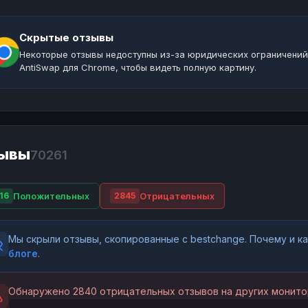
Скрытые отзывы
Некоторые отзывы недоступны из-за юридических ограничений
AntiSwap для Chrome, чтобы видеть полную картину.
ывы
70261
Положительных
Отрицательных
16
2845
Мы скрыли отзывы, скопированные с bestchange. Почему и 
блоге
.
Обнаружено 2840 отрицательных отзывов на других монито