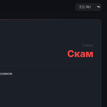
Статус
Скам
 скамом