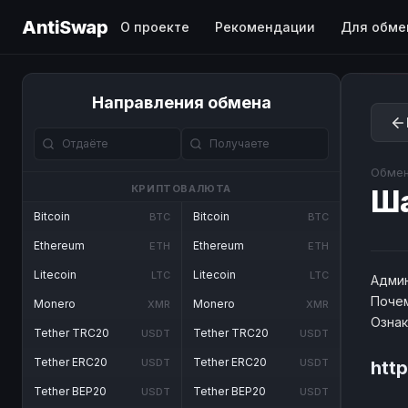
AntiSwap
О проекте
Рекомендации
Для обме
Направления обмена
Обмен
КРИПТОВАЛЮТА
Ш
Bitcoin
Bitcoin
BTC
BTC
Ethereum
Ethereum
ETH
ETH
Litecoin
Litecoin
LTC
LTC
Админ
Почем
Monero
Monero
XMR
XMR
Озна
Tether TRC20
Tether TRC20
USDT
USDT
Tether ERC20
Tether ERC20
USDT
USDT
htt
Tether BEP20
Tether BEP20
USDT
USDT