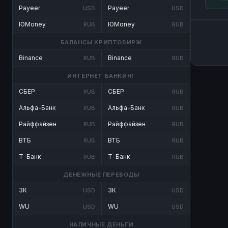
Payeer
Payeer
USD
USD
ЮMoney
ЮMoney
RUB
RUB
БАЛАНСЫ КРИПТОБИРЖ
Binance
Binance
RUB
RUB
ИНТЕРНЕТ БАНКИНГ
СБЕР
СБЕР
RUB
RUB
Альфа-Банк
Альфа-Банк
RUB
RUB
Райффайзен
Райффайзен
RUB
RUB
ВТБ
ВТБ
RUB
RUB
Т-Банк
Т-Банк
RUB
RUB
ДЕНЕЖНЫЕ ПЕРЕВОДЫ
ЗК
ЗК
USD
USD
WU
WU
USD
USD
НАЛИЧНЫЕ ДЕНЬГИ