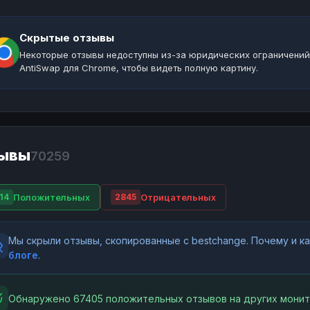
Скрытые отзывы
Некоторые отзывы недоступны из-за юридических ограничений
AntiSwap для Chrome, чтобы видеть полную картину.
ывы
70259
Положительных
Отрицательных
14
2845
Мы скрыли отзывы, скопированные с bestchange. Почему и 
блоге
.
Обнаружено 67405 положительных отзывов на других монит