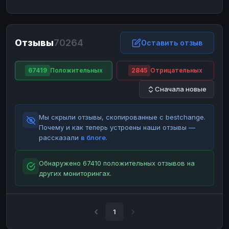
ЮMoney
ЮMoney
RUB
RUB
БАЛАНСЫ КРИПТОБИРЖ
Отзывы
70264
Binance
Binance
Оставить отзыв
RUB
RUB
ИНТЕРНЕТ БАНКИНГ
67419
Положительных
2845
Отрицательных
СБЕР
СБЕР
RUB
RUB
Сначала новые
Альфа-Банк
Альфа-Банк
RUB
RUB
Райффайзен
Райффайзен
RUB
RUB
Мы скрыли отзывы, скопированные с bestchange.
ВТБ
ВТБ
RUB
RUB
Почему и как теперь устроены наши отзывы —
рассказали
в блоге
.
Т-Банк
Т-Банк
RUB
RUB
ДЕНЕЖНЫЕ ПЕРЕВОДЫ
Обнаружено 67410 положительных отзывов на
других мониторингах.
ЗК
ЗК
USD
USD
WU
WU
USD
USD
НАЛИЧНЫЕ ДЕНЬГИ
1
Наличные
Наличные
RUB
RUB