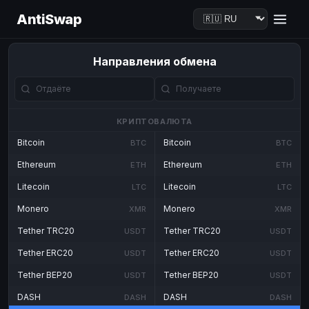
AntiSwap
Направления обмена
КРИПТОВАЛЮТА
Bitcoin
Bitcoin
BTC
BTC
Ethereum
Ethereum
ETH
ETH
Litecoin
Litecoin
LTC
LTC
Monero
Monero
XMR
XMR
Tether TRC20
Tether TRC20
USDT
USDT
Tether ERC20
Tether ERC20
USDT
USDT
Tether BEP20
Tether BEP20
USDT
USDT
DASH
DASH
DASH
DASH