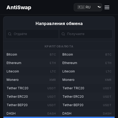
AntiSwap
Направления обмена
КРИПТОВАЛЮТА
Bitcoin
Bitcoin
BTC
BTC
Ethereum
Ethereum
ETH
ETH
Litecoin
Litecoin
LTC
LTC
Monero
Monero
XMR
XMR
Tether TRC20
Tether TRC20
USDT
USDT
Tether ERC20
Tether ERC20
USDT
USDT
Tether BEP20
Tether BEP20
USDT
USDT
DASH
DASH
DASH
DASH