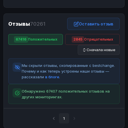
ЮMoney
ЮMoney
RUB
RUB
БАЛАНСЫ КРИПТОБИРЖ
Отзывы
70261
Binance
Binance
Оставить отзыв
RUB
RUB
ИНТЕРНЕТ БАНКИНГ
67416
Положительных
2845
Отрицательных
СБЕР
СБЕР
RUB
RUB
Сначала новые
Альфа-Банк
Альфа-Банк
RUB
RUB
Райффайзен
Райффайзен
RUB
RUB
Мы скрыли отзывы, скопированные с bestchange.
ВТБ
ВТБ
RUB
RUB
Почему и как теперь устроены наши отзывы —
рассказали
в блоге
.
Т-Банк
Т-Банк
RUB
RUB
ДЕНЕЖНЫЕ ПЕРЕВОДЫ
Обнаружено 67407 положительных отзывов на
других мониторингах.
ЗК
ЗК
USD
USD
WU
WU
USD
USD
НАЛИЧНЫЕ ДЕНЬГИ
1
Наличные
Наличные
RUB
RUB