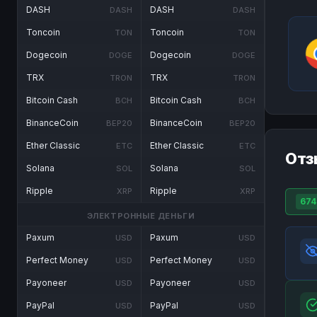
DASH
DASH
DASH
DASH
Toncoin
Toncoin
TON
TON
Dogecoin
Dogecoin
DOGE
DOGE
TRX
TRX
TRON
TRON
Bitcoin Cash
Bitcoin Cash
BCH
BCH
BinanceCoin
BinanceCoin
BEP20
BEP20
Ether Classic
Ether Classic
ETC
ETC
Отз
Solana
Solana
SOL
SOL
Ripple
Ripple
XRP
XRP
674
ЭЛЕКТРОННЫЕ ДЕНЬГИ
Paxum
Paxum
USD
USD
Perfect Money
Perfect Money
USD
USD
Payoneer
Payoneer
USD
USD
PayPal
PayPal
USD
USD