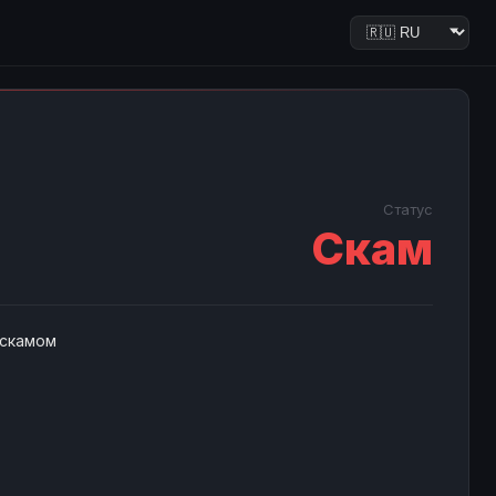
Статус
Скам
 скамом