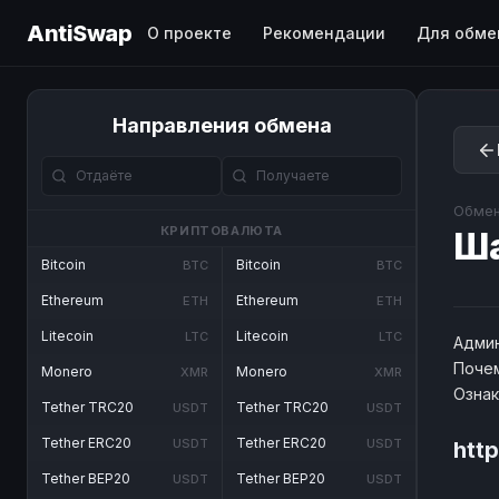
AntiSwap
О проекте
Рекомендации
Для обме
Направления обмена
Обмен
КРИПТОВАЛЮТА
Ш
Bitcoin
Bitcoin
BTC
BTC
Ethereum
Ethereum
ETH
ETH
Litecoin
Litecoin
LTC
LTC
Админ
Почем
Monero
Monero
XMR
XMR
Озна
Tether TRC20
Tether TRC20
USDT
USDT
Tether ERC20
Tether ERC20
USDT
USDT
htt
Tether BEP20
Tether BEP20
USDT
USDT