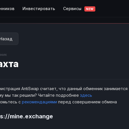
Сервисы
нников
Инвестировать
NEW
Назад
ник
ахта
истрация AntiSwap считает, что данный обменник занимается
у мы так решили? Читайте подробнее
здесь
комьтесь с
рекомендациями
перед совершением обмена
ps://mine.exchange