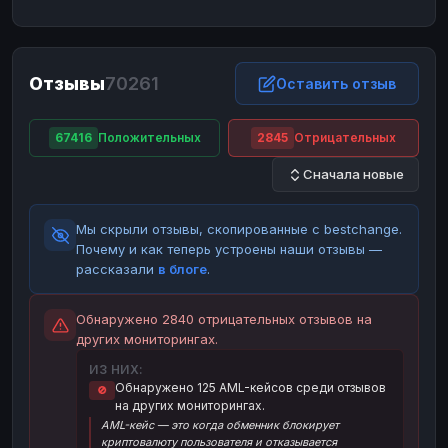
ЮMoney
ЮMoney
RUB
RUB
БАЛАНСЫ КРИПТОБИРЖ
Отзывы
70261
Binance
Binance
Оставить отзыв
RUB
RUB
ИНТЕРНЕТ БАНКИНГ
67416
Положительных
2845
Отрицательных
СБЕР
СБЕР
RUB
RUB
Сначала новые
Альфа-Банк
Альфа-Банк
RUB
RUB
Райффайзен
Райффайзен
RUB
RUB
Мы скрыли отзывы, скопированные с bestchange.
ВТБ
ВТБ
RUB
RUB
Почему и как теперь устроены наши отзывы —
рассказали
в блоге
.
Т-Банк
Т-Банк
RUB
RUB
ДЕНЕЖНЫЕ ПЕРЕВОДЫ
Обнаружено 2840 отрицательных отзывов на
других мониторингах.
ЗК
ЗК
USD
USD
ИЗ НИХ:
WU
WU
USD
USD
Обнаружено 125 AML-кейсов среди отзывов
🚫
на других мониторингах.
НАЛИЧНЫЕ ДЕНЬГИ
AML-кейс — это когда обменник блокирует
Наличные
Наличные
RUB
RUB
криптовалюту пользователя и отказывается