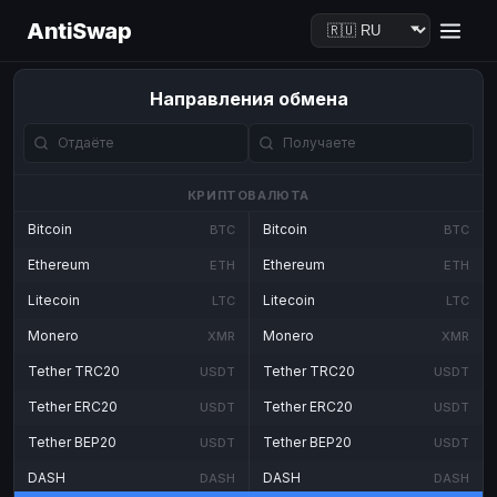
AntiSwap
Направления обмена
КРИПТОВАЛЮТА
Bitcoin
Bitcoin
BTC
BTC
Ethereum
Ethereum
ETH
ETH
Litecoin
Litecoin
LTC
LTC
Monero
Monero
XMR
XMR
Tether TRC20
Tether TRC20
USDT
USDT
Tether ERC20
Tether ERC20
USDT
USDT
Tether BEP20
Tether BEP20
USDT
USDT
DASH
DASH
DASH
DASH