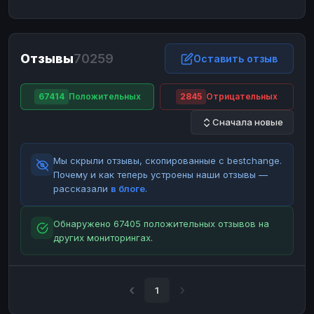
ЮMoney
ЮMoney
RUB
RUB
БАЛАНСЫ КРИПТОБИРЖ
Отзывы
70259
Binance
Binance
Оставить отзыв
RUB
RUB
ИНТЕРНЕТ БАНКИНГ
67414
Положительных
2845
Отрицательных
СБЕР
СБЕР
RUB
RUB
Сначала новые
Альфа-Банк
Альфа-Банк
RUB
RUB
Райффайзен
Райффайзен
RUB
RUB
Мы скрыли отзывы, скопированные с bestchange.
ВТБ
ВТБ
RUB
RUB
Почему и как теперь устроены наши отзывы —
рассказали
в блоге
.
Т-Банк
Т-Банк
RUB
RUB
ДЕНЕЖНЫЕ ПЕРЕВОДЫ
Обнаружено 67405 положительных отзывов на
других мониторингах.
ЗК
ЗК
USD
USD
WU
WU
USD
USD
НАЛИЧНЫЕ ДЕНЬГИ
1
Наличные
Наличные
RUB
RUB