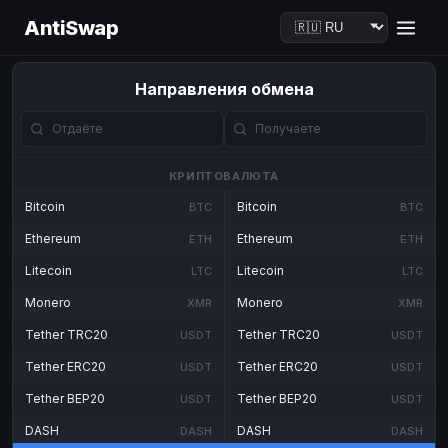
AntiSwap
Направления обмена
КРИПТОВАЛЮТА
Bitcoin
Bitcoin
BTC
BTC
Ethereum
Ethereum
ETH
ETH
Litecoin
Litecoin
LTC
LTC
Monero
Monero
XMR
XMR
Tether TRC20
Tether TRC20
USDT
USDT
Tether ERC20
Tether ERC20
USDT
USDT
Tether BEP20
Tether BEP20
USDT
USDT
DASH
DASH
DASH
DASH