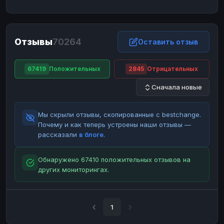
ЮMoney
ЮMoney
RUB
RUB
БАЛАНСЫ КРИПТОБИРЖ
Отзывы
70264
Binance
Binance
Оставить отзыв
RUB
RUB
ИНТЕРНЕТ БАНКИНГ
67419
Положительных
2845
Отрицательных
СБЕР
СБЕР
RUB
RUB
Сначала новые
Альфа-Банк
Альфа-Банк
RUB
RUB
Райффайзен
Райффайзен
RUB
RUB
Мы скрыли отзывы, скопированные с bestchange.
ВТБ
ВТБ
RUB
RUB
Почему и как теперь устроены наши отзывы —
рассказали
в блоге
.
Т-Банк
Т-Банк
RUB
RUB
ДЕНЕЖНЫЕ ПЕРЕВОДЫ
Обнаружено 67410 положительных отзывов на
других мониторингах.
ЗК
ЗК
USD
USD
WU
WU
USD
USD
НАЛИЧНЫЕ ДЕНЬГИ
1
Наличные
Наличные
RUB
RUB