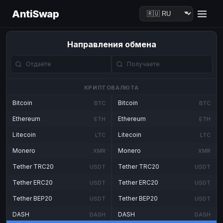
AntiSwap
Направления обмена
КРИПТОВАЛЮТА
Bitcoin
Bitcoin
BTC
BTC
Ethereum
Ethereum
ETH
ETH
Litecoin
Litecoin
LTC
LTC
Monero
Monero
XMR
XMR
Tether TRC20
Tether TRC20
USDT
USDT
Tether ERC20
Tether ERC20
USDT
USDT
Tether BEP20
Tether BEP20
USDT
USDT
DASH
DASH
DASH
DASH