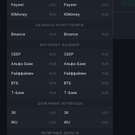
Payeer
Payeer
USD
USD
ЮMoney
ЮMoney
RUB
RUB
БАЛАНСЫ КРИПТОБИРЖ
Binance
Binance
RUB
RUB
ИНТЕРНЕТ БАНКИНГ
СБЕР
СБЕР
RUB
RUB
Альфа-Банк
Альфа-Банк
RUB
RUB
Райффайзен
Райффайзен
RUB
RUB
ВТБ
ВТБ
RUB
RUB
Т-Банк
Т-Банк
RUB
RUB
ДЕНЕЖНЫЕ ПЕРЕВОДЫ
ЗК
ЗК
USD
USD
WU
WU
USD
USD
НАЛИЧНЫЕ ДЕНЬГИ