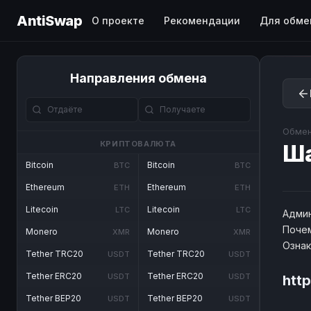
AntiSwap
О проекте
Рекомендации
Для обме
Направления обмена
Обмен
КРИПТОВАЛЮТА
Ш
Bitcoin
Bitcoin
BTC
BTC
Ethereum
Ethereum
ETH
ETH
Litecoin
Litecoin
LTC
LTC
Админ
Почем
Monero
Monero
XMR
XMR
Озна
Tether TRC20
Tether TRC20
USDT
USDT
Tether ERC20
Tether ERC20
USDT
USDT
htt
Tether BEP20
Tether BEP20
USDT
USDT