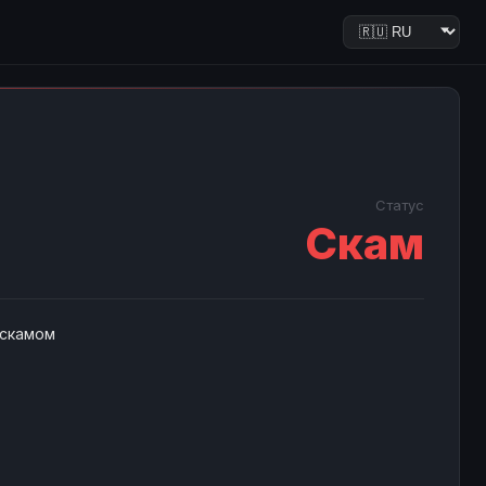
Статус
Скам
 скамом