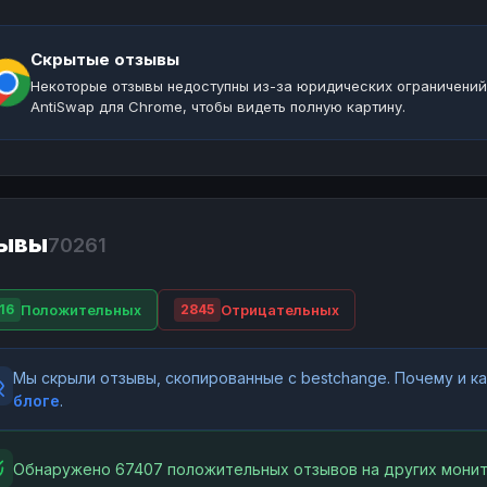
Скрытые отзывы
Некоторые отзывы недоступны из-за юридических ограничений
AntiSwap для Chrome, чтобы видеть полную картину.
ывы
70261
Положительных
Отрицательных
16
2845
Мы скрыли отзывы, скопированные с bestchange. Почему и 
блоге
.
Обнаружено 67407 положительных отзывов на других монит