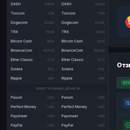
DASH
DASH
DASH
DASH
Toncoin
Toncoin
TON
TON
Dogecoin
Dogecoin
DOGE
DOGE
TRX
TRX
TRON
TRON
Bitcoin Cash
Bitcoin Cash
BCH
BCH
BinanceCoin
BinanceCoin
BEP20
BEP20
Ether Classic
Ether Classic
ETC
ETC
Отз
Solana
Solana
SOL
SOL
Ripple
Ripple
XRP
XRP
674
ЭЛЕКТРОННЫЕ ДЕНЬГИ
Paxum
Paxum
USD
USD
Perfect Money
Perfect Money
USD
USD
Payoneer
Payoneer
USD
USD
PayPal
PayPal
USD
USD