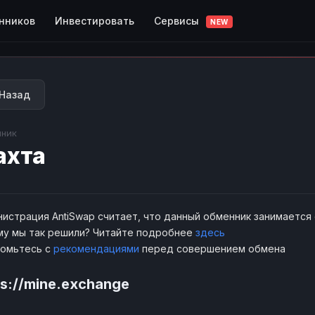
Сервисы
нников
Инвестировать
NEW
Назад
ник
ахта
истрация AntiSwap считает, что данный обменник занимается
у мы так решили? Читайте подробнее
здесь
комьтесь с
рекомендациями
перед совершением обмена
ps://mine.exchange