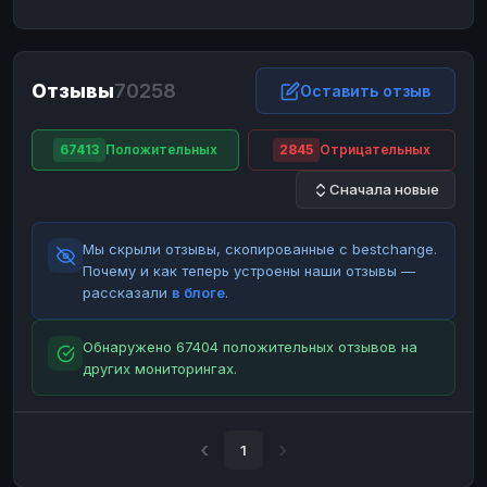
ЮMoney
ЮMoney
RUB
RUB
БАЛАНСЫ КРИПТОБИРЖ
Отзывы
70258
Binance
Binance
Оставить отзыв
RUB
RUB
ИНТЕРНЕТ БАНКИНГ
67413
Положительных
2845
Отрицательных
СБЕР
СБЕР
RUB
RUB
Сначала новые
Альфа-Банк
Альфа-Банк
RUB
RUB
Райффайзен
Райффайзен
RUB
RUB
Мы скрыли отзывы, скопированные с bestchange.
ВТБ
ВТБ
RUB
RUB
Почему и как теперь устроены наши отзывы —
рассказали
в блоге
.
Т-Банк
Т-Банк
RUB
RUB
ДЕНЕЖНЫЕ ПЕРЕВОДЫ
Обнаружено 67404 положительных отзывов на
других мониторингах.
ЗК
ЗК
USD
USD
WU
WU
USD
USD
НАЛИЧНЫЕ ДЕНЬГИ
1
Наличные
Наличные
RUB
RUB