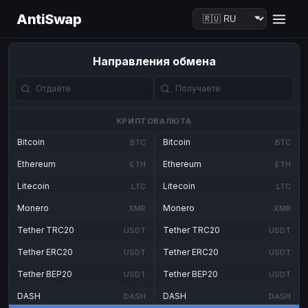
AntiSwap
Направления обмена
КРИПТОВАЛЮТА
Bitcoin
Bitcoin
BTC
BTC
Ethereum
Ethereum
ETH
ETH
Litecoin
Litecoin
LTC
LTC
Monero
Monero
XMR
XMR
Tether TRC20
Tether TRC20
USDT
USDT
Tether ERC20
Tether ERC20
USDT
USDT
Tether BEP20
Tether BEP20
USDT
USDT
DASH
DASH
DASH
DASH