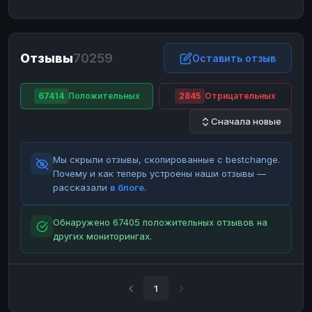
ЮMoney
ЮMoney
RUB
RUB
БАЛАНСЫ КРИПТОБИРЖ
Отзывы
70259
Binance
Binance
Оставить отзыв
RUB
RUB
ИНТЕРНЕТ БАНКИНГ
67414
Положительных
2845
Отрицательных
СБЕР
СБЕР
RUB
RUB
Сначала новые
Альфа-Банк
Альфа-Банк
RUB
RUB
Райффайзен
Райффайзен
RUB
RUB
Мы скрыли отзывы, скопированные с bestchange.
ВТБ
ВТБ
RUB
RUB
Почему и как теперь устроены наши отзывы —
рассказали
в блоге
.
Т-Банк
Т-Банк
RUB
RUB
ДЕНЕЖНЫЕ ПЕРЕВОДЫ
Обнаружено 67405 положительных отзывов на
других мониторингах.
ЗК
ЗК
USD
USD
WU
WU
USD
USD
НАЛИЧНЫЕ ДЕНЬГИ
1
Наличные
Наличные
RUB
RUB