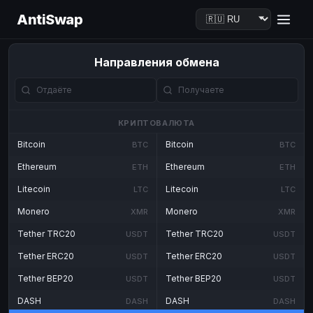
AntiSwap
Направления обмена
КРИПТОВАЛЮТА
Bitcoin
Bitcoin
BTC
BTC
Ethereum
Ethereum
ETH
ETH
Litecoin
Litecoin
LTC
LTC
Monero
Monero
XMR
XMR
Tether TRC20
Tether TRC20
USDT
USDT
Tether ERC20
Tether ERC20
USDT
USDT
Tether BEP20
Tether BEP20
USDT
USDT
DASH
DASH
DASH
DASH