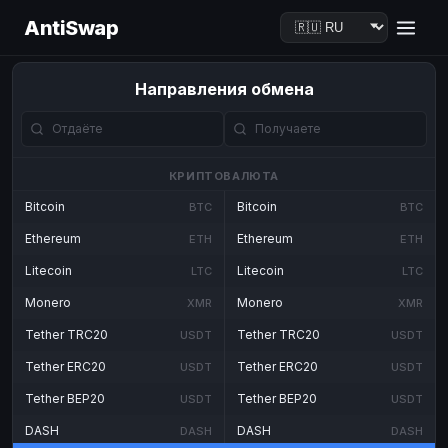
AntiSwap
Направления обмена
КРИПТОВАЛЮТА
Bitcoin
Bitcoin
BTC
BTC
Ethereum
Ethereum
ETH
ETH
Litecoin
Litecoin
LTC
LTC
Monero
Monero
XMR
XMR
Tether TRC20
Tether TRC20
USDT
USDT
Tether ERC20
Tether ERC20
USDT
USDT
Tether BEP20
Tether BEP20
USDT
USDT
DASH
DASH
DASH
DASH