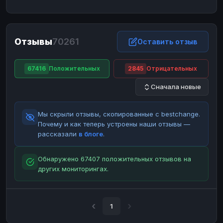
ЮMoney
ЮMoney
RUB
RUB
БАЛАНСЫ КРИПТОБИРЖ
Отзывы
70261
Binance
Binance
Оставить отзыв
RUB
RUB
ИНТЕРНЕТ БАНКИНГ
67416
Положительных
2845
Отрицательных
СБЕР
СБЕР
RUB
RUB
Сначала новые
Альфа-Банк
Альфа-Банк
RUB
RUB
Райффайзен
Райффайзен
RUB
RUB
Мы скрыли отзывы, скопированные с bestchange.
ВТБ
ВТБ
RUB
RUB
Почему и как теперь устроены наши отзывы —
рассказали
в блоге
.
Т-Банк
Т-Банк
RUB
RUB
ДЕНЕЖНЫЕ ПЕРЕВОДЫ
Обнаружено 67407 положительных отзывов на
других мониторингах.
ЗК
ЗК
USD
USD
WU
WU
USD
USD
НАЛИЧНЫЕ ДЕНЬГИ
1
Наличные
Наличные
RUB
RUB