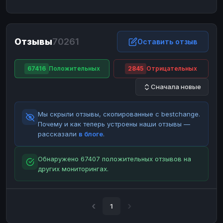
ЮMoney
ЮMoney
RUB
RUB
БАЛАНСЫ КРИПТОБИРЖ
Отзывы
70261
Binance
Binance
Оставить отзыв
RUB
RUB
ИНТЕРНЕТ БАНКИНГ
67416
Положительных
2845
Отрицательных
СБЕР
СБЕР
RUB
RUB
Сначала новые
Альфа-Банк
Альфа-Банк
RUB
RUB
Райффайзен
Райффайзен
RUB
RUB
Мы скрыли отзывы, скопированные с bestchange.
ВТБ
ВТБ
RUB
RUB
Почему и как теперь устроены наши отзывы —
рассказали
в блоге
.
Т-Банк
Т-Банк
RUB
RUB
ДЕНЕЖНЫЕ ПЕРЕВОДЫ
Обнаружено 67407 положительных отзывов на
других мониторингах.
ЗК
ЗК
USD
USD
WU
WU
USD
USD
НАЛИЧНЫЕ ДЕНЬГИ
1
Наличные
Наличные
RUB
RUB