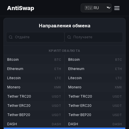
AntiSwap
Направления обмена
КРИПТОВАЛЮТА
Bitcoin
Bitcoin
BTC
BTC
Ethereum
Ethereum
ETH
ETH
Litecoin
Litecoin
LTC
LTC
Monero
Monero
XMR
XMR
Tether TRC20
Tether TRC20
USDT
USDT
Tether ERC20
Tether ERC20
USDT
USDT
Tether BEP20
Tether BEP20
USDT
USDT
DASH
DASH
DASH
DASH