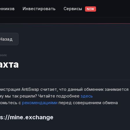
Сервисы
нников
Инвестировать
NEW
Назад
ник
ахта
истрация AntiSwap считает, что данный обменник занимается
у мы так решили? Читайте подробнее
здесь
комьтесь с
рекомендациями
перед совершением обмена
ps://mine.exchange