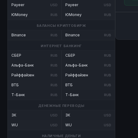
Payeer
Payeer
USD
USD
ЮMoney
ЮMoney
RUB
RUB
БАЛАНСЫ КРИПТОБИРЖ
Binance
Binance
RUB
RUB
ИНТЕРНЕТ БАНКИНГ
СБЕР
СБЕР
RUB
RUB
Альфа-Банк
Альфа-Банк
RUB
RUB
Райффайзен
Райффайзен
RUB
RUB
ВТБ
ВТБ
RUB
RUB
Т-Банк
Т-Банк
RUB
RUB
ДЕНЕЖНЫЕ ПЕРЕВОДЫ
ЗК
ЗК
USD
USD
WU
WU
USD
USD
НАЛИЧНЫЕ ДЕНЬГИ