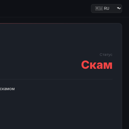
Статус
Скам
 скамом