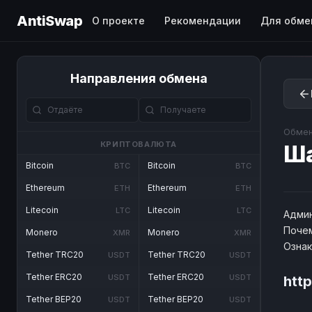
AntiSwap
О проекте
Рекомендации
Для обме
Направления обмена
Обмен
КРИПТОВАЛЮТА
Ш
Bitcoin
Bitcoin
BTC
BTC
Ethereum
Ethereum
ETH
ETH
Litecoin
Litecoin
LTC
LTC
Админ
Почем
Monero
Monero
XMR
XMR
Озна
Tether TRC20
Tether TRC20
USDT
USDT
Tether ERC20
Tether ERC20
USDT
USDT
htt
Tether BEP20
Tether BEP20
USDT
USDT