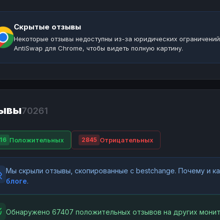
Скрытые отзывы
Некоторые отзывы недоступны из-за юридических ограничений
AntiSwap для Chrome, чтобы видеть полную картину.
ывы
70261
Положительных
Отрицательных
16
2845
Мы скрыли отзывы, скопированные с bestchange. Почему и 
блоге
.
Обнаружено 67407 положительных отзывов на других монит