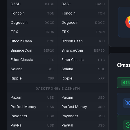
DASH
DASH
DASH
DASH
Toncoin
Toncoin
TON
TON
Dogecoin
Dogecoin
DOGE
DOGE
TRX
TRX
TRON
TRON
Bitcoin Cash
Bitcoin Cash
BCH
BCH
BinanceCoin
BinanceCoin
BEP20
BEP20
Ether Classic
Ether Classic
ETC
ETC
Отз
Solana
Solana
SOL
SOL
Ripple
Ripple
XRP
XRP
674
ЭЛЕКТРОННЫЕ ДЕНЬГИ
Paxum
Paxum
USD
USD
Perfect Money
Perfect Money
USD
USD
Payoneer
Payoneer
USD
USD
PayPal
PayPal
USD
USD