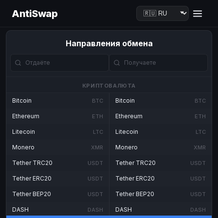
AntiSwap
Направления обмена
КРИПТОВАЛЮТА
Bitcoin
Bitcoin
BTC
BTC
Ethereum
Ethereum
ETH
ETH
Litecoin
Litecoin
LTC
LTC
Monero
Monero
XMR
XMR
Tether TRC20
Tether TRC20
USDT
USDT
Tether ERC20
Tether ERC20
USDT
USDT
Tether BEP20
Tether BEP20
USDT
USDT
DASH
DASH
DASH
DASH