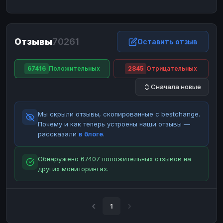
ЮMoney
ЮMoney
RUB
RUB
БАЛАНСЫ КРИПТОБИРЖ
Отзывы
70261
Binance
Binance
Оставить отзыв
RUB
RUB
ИНТЕРНЕТ БАНКИНГ
67416
Положительных
2845
Отрицательных
СБЕР
СБЕР
RUB
RUB
Сначала новые
Альфа-Банк
Альфа-Банк
RUB
RUB
Райффайзен
Райффайзен
RUB
RUB
Мы скрыли отзывы, скопированные с bestchange.
ВТБ
ВТБ
RUB
RUB
Почему и как теперь устроены наши отзывы —
рассказали
в блоге
.
Т-Банк
Т-Банк
RUB
RUB
ДЕНЕЖНЫЕ ПЕРЕВОДЫ
Обнаружено 67407 положительных отзывов на
других мониторингах.
ЗК
ЗК
USD
USD
WU
WU
USD
USD
НАЛИЧНЫЕ ДЕНЬГИ
1
Наличные
Наличные
RUB
RUB