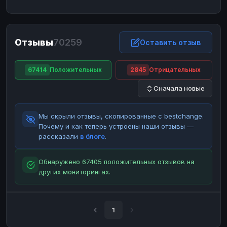
ЮMoney
ЮMoney
RUB
RUB
БАЛАНСЫ КРИПТОБИРЖ
Отзывы
70259
Binance
Binance
Оставить отзыв
RUB
RUB
ИНТЕРНЕТ БАНКИНГ
67414
Положительных
2845
Отрицательных
СБЕР
СБЕР
RUB
RUB
Сначала новые
Альфа-Банк
Альфа-Банк
RUB
RUB
Райффайзен
Райффайзен
RUB
RUB
Мы скрыли отзывы, скопированные с bestchange.
ВТБ
ВТБ
RUB
RUB
Почему и как теперь устроены наши отзывы —
рассказали
в блоге
.
Т-Банк
Т-Банк
RUB
RUB
ДЕНЕЖНЫЕ ПЕРЕВОДЫ
Обнаружено 67405 положительных отзывов на
других мониторингах.
ЗК
ЗК
USD
USD
WU
WU
USD
USD
НАЛИЧНЫЕ ДЕНЬГИ
1
Наличные
Наличные
RUB
RUB