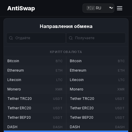
AntiSwap
Направления обмена
КРИПТОВАЛЮТА
Bitcoin
Bitcoin
BTC
BTC
Ethereum
Ethereum
ETH
ETH
Litecoin
Litecoin
LTC
LTC
Monero
Monero
XMR
XMR
Tether TRC20
Tether TRC20
USDT
USDT
Tether ERC20
Tether ERC20
USDT
USDT
Tether BEP20
Tether BEP20
USDT
USDT
DASH
DASH
DASH
DASH