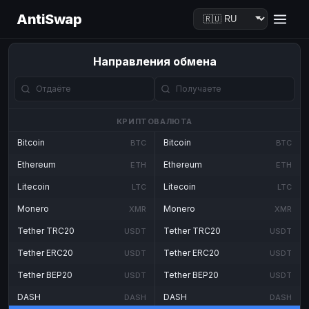
AntiSwap
Направления обмена
КРИПТОВАЛЮТА
Bitcoin
Bitcoin
BTC
BTC
Ethereum
Ethereum
ETH
ETH
Litecoin
Litecoin
LTC
LTC
Monero
Monero
XMR
XMR
Tether TRC20
Tether TRC20
USDT
USDT
Tether ERC20
Tether ERC20
USDT
USDT
Tether BEP20
Tether BEP20
USDT
USDT
DASH
DASH
DASH
DASH