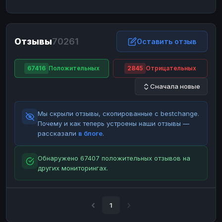
ЮMoney
ЮMoney
RUB
RUB
БАЛАНСЫ КРИПТОБИРЖ
Отзывы
70261
Binance
Binance
Оставить отзыв
RUB
RUB
ИНТЕРНЕТ БАНКИНГ
67416
Положительных
2845
Отрицательных
СБЕР
СБЕР
RUB
RUB
Сначала новые
Альфа-Банк
Альфа-Банк
RUB
RUB
Райффайзен
Райффайзен
RUB
RUB
Мы скрыли отзывы, скопированные с bestchange.
ВТБ
ВТБ
RUB
RUB
Почему и как теперь устроены наши отзывы —
рассказали
в блоге
.
Т-Банк
Т-Банк
RUB
RUB
ДЕНЕЖНЫЕ ПЕРЕВОДЫ
Обнаружено 67407 положительных отзывов на
других мониторингах.
ЗК
ЗК
USD
USD
WU
WU
USD
USD
НАЛИЧНЫЕ ДЕНЬГИ
1
Наличные
Наличные
RUB
RUB