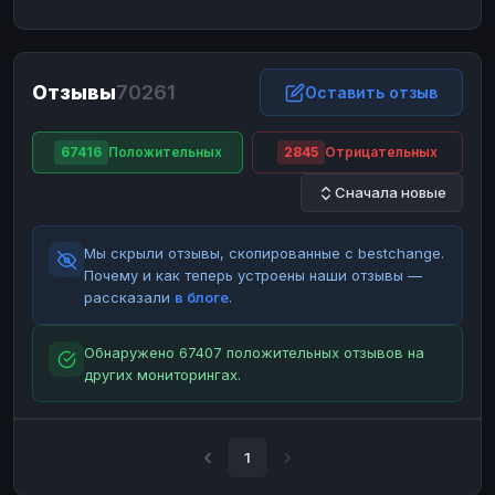
ЮMoney
ЮMoney
RUB
RUB
БАЛАНСЫ КРИПТОБИРЖ
Отзывы
70261
Binance
Binance
Оставить отзыв
RUB
RUB
ИНТЕРНЕТ БАНКИНГ
67416
Положительных
2845
Отрицательных
СБЕР
СБЕР
RUB
RUB
Сначала новые
Альфа-Банк
Альфа-Банк
RUB
RUB
Райффайзен
Райффайзен
RUB
RUB
Мы скрыли отзывы, скопированные с bestchange.
ВТБ
ВТБ
RUB
RUB
Почему и как теперь устроены наши отзывы —
рассказали
в блоге
.
Т-Банк
Т-Банк
RUB
RUB
ДЕНЕЖНЫЕ ПЕРЕВОДЫ
Обнаружено 67407 положительных отзывов на
других мониторингах.
ЗК
ЗК
USD
USD
WU
WU
USD
USD
НАЛИЧНЫЕ ДЕНЬГИ
1
Наличные
Наличные
RUB
RUB