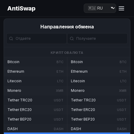
AntiSwap
Направления обмена
КРИПТОВАЛЮТА
Bitcoin
Bitcoin
BTC
BTC
Ethereum
Ethereum
ETH
ETH
Litecoin
Litecoin
LTC
LTC
Monero
Monero
XMR
XMR
Tether TRC20
Tether TRC20
USDT
USDT
Tether ERC20
Tether ERC20
USDT
USDT
Tether BEP20
Tether BEP20
USDT
USDT
DASH
DASH
DASH
DASH