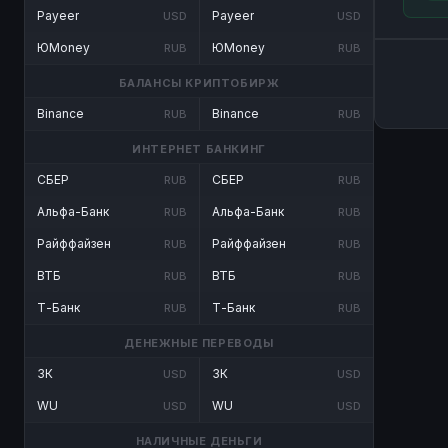
Payeer
Payeer
USD
USD
ЮMoney
ЮMoney
RUB
RUB
БАЛАНСЫ КРИПТОБИРЖ
Binance
Binance
RUB
RUB
ИНТЕРНЕТ БАНКИНГ
СБЕР
СБЕР
RUB
RUB
Альфа-Банк
Альфа-Банк
RUB
RUB
Райффайзен
Райффайзен
RUB
RUB
ВТБ
ВТБ
RUB
RUB
Т-Банк
Т-Банк
RUB
RUB
ДЕНЕЖНЫЕ ПЕРЕВОДЫ
ЗК
ЗК
USD
USD
WU
WU
USD
USD
НАЛИЧНЫЕ ДЕНЬГИ