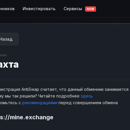
Сервисы
нников
Инвестировать
NEW
Назад
ник
ахта
истрация AntiSwap считает, что данный обменник занимается
у мы так решили? Читайте подробнее
здесь
комьтесь с
рекомендациями
перед совершением обмена
ps://mine.exchange