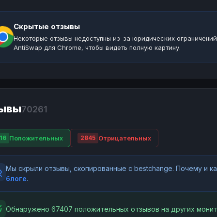
Скрытые отзывы
Некоторые отзывы недоступны из-за юридических ограничений
AntiSwap для Chrome, чтобы видеть полную картину.
ывы
70261
Положительных
Отрицательных
16
2845
Мы скрыли отзывы, скопированные с bestchange. Почему и 
блоге
.
Обнаружено 67407 положительных отзывов на других монит