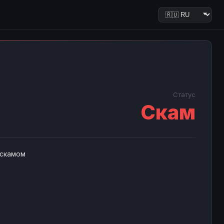
Статус
Скам
 скамом