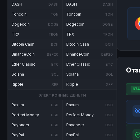
DASH
DASH
DASH
DASH
Toncoin
Toncoin
TON
TON
Dogecoin
Dogecoin
DOGE
DOGE
TRX
TRX
TRON
TRON
Bitcoin Cash
Bitcoin Cash
BCH
BCH
BinanceCoin
BinanceCoin
BEP20
BEP20
Ether Classic
Ether Classic
ETC
ETC
Отз
Solana
Solana
SOL
SOL
Ripple
Ripple
XRP
XRP
674
ЭЛЕКТРОННЫЕ ДЕНЬГИ
Paxum
Paxum
USD
USD
Perfect Money
Perfect Money
USD
USD
Payoneer
Payoneer
USD
USD
PayPal
PayPal
USD
USD