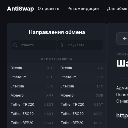
AntiSwap
О проекте
Рекомендации
Для обме
Направления обмена
Обмен
КРИПТОВАЛЮТА
Ш
Bitcoin
Bitcoin
BTC
BTC
Ethereum
Ethereum
ETH
ETH
Litecoin
Litecoin
LTC
LTC
Админ
Почем
Monero
Monero
XMR
XMR
Озна
Tether TRC20
Tether TRC20
USDT
USDT
Tether ERC20
Tether ERC20
USDT
USDT
htt
Tether BEP20
Tether BEP20
USDT
USDT