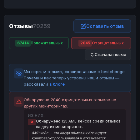
ЮMoney
ЮMoney
RUB
RUB
БАЛАНСЫ КРИПТОБИРЖ
Отзывы
70259
Binance
Binance
Оставить отзыв
RUB
RUB
ИНТЕРНЕТ БАНКИНГ
67414
Положительных
2845
Отрицательных
СБЕР
СБЕР
RUB
RUB
Сначала новые
Альфа-Банк
Альфа-Банк
RUB
RUB
Райффайзен
Райффайзен
RUB
RUB
Мы скрыли отзывы, скопированные с bestchange.
ВТБ
ВТБ
RUB
RUB
Почему и как теперь устроены наши отзывы —
рассказали
в блоге
.
Т-Банк
Т-Банк
RUB
RUB
ДЕНЕЖНЫЕ ПЕРЕВОДЫ
Обнаружено 2840 отрицательных отзывов на
других мониторингах.
ЗК
ЗК
USD
USD
ИЗ НИХ:
WU
WU
USD
USD
Обнаружено 125 AML-кейсов среди отзывов
🚫
на других мониторингах.
НАЛИЧНЫЕ ДЕНЬГИ
AML-кейс — это когда обменник блокирует
Наличные
Наличные
RUB
RUB
криптовалюту пользователя и отказывается