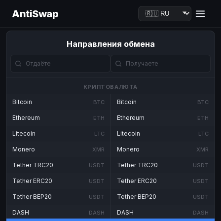
AntiSwap
Направления обмена
КРИПТОВАЛЮТА
Bitcoin
Bitcoin
BTC
BTC
Ethereum
Ethereum
ETH
ETH
Litecoin
Litecoin
LTC
LTC
Monero
Monero
XMR
XMR
Tether TRC20
Tether TRC20
USDT
USDT
Tether ERC20
Tether ERC20
USDT
USDT
Tether BEP20
Tether BEP20
USDT
USDT
DASH
DASH
DASH
DASH