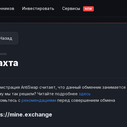
Сервисы
нников
Инвестировать
NEW
Назад
ник
ахта
истрация AntiSwap считает, что данный обменник занимается
у мы так решили? Читайте подробнее
здесь
комьтесь с
рекомендациями
перед совершением обмена
ps://mine.exchange