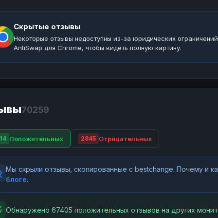
Скрытые отзывы
Некоторые отзывы недоступны из-за юридических ограничений
AntiSwap для Chrome, чтобы видеть полную картину.
ывы
70259
Положительных
Отрицательных
14
2845
Мы скрыли отзывы, скопированные с bestchange. Почему и 
блоге
.
Обнаружено 67405 положительных отзывов на других монит