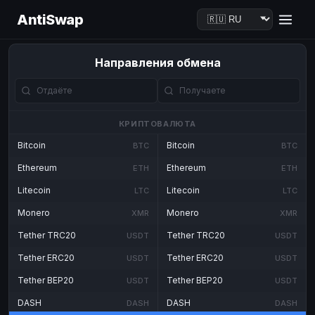
AntiSwap
Направления обмена
КРИПТОВАЛЮТА
Bitcoin
Bitcoin
BTC
BTC
Ethereum
Ethereum
ETH
ETH
Litecoin
Litecoin
LTC
LTC
Monero
Monero
XMR
XMR
Tether TRC20
Tether TRC20
USDT
USDT
Tether ERC20
Tether ERC20
USDT
USDT
Tether BEP20
Tether BEP20
USDT
USDT
DASH
DASH
DASH
DASH