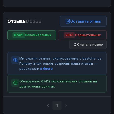
ЮMoney
ЮMoney
RUB
RUB
БАЛАНСЫ КРИПТОБИРЖ
Отзывы
70266
Binance
Binance
Оставить отзыв
RUB
RUB
ИНТЕРНЕТ БАНКИНГ
67421
Положительных
2845
Отрицательных
СБЕР
СБЕР
RUB
RUB
Сначала новые
Альфа-Банк
Альфа-Банк
RUB
RUB
Райффайзен
Райффайзен
RUB
RUB
Мы скрыли отзывы, скопированные с bestchange.
ВТБ
ВТБ
RUB
RUB
Почему и как теперь устроены наши отзывы —
рассказали
в блоге
.
Т-Банк
Т-Банк
RUB
RUB
ДЕНЕЖНЫЕ ПЕРЕВОДЫ
Обнаружено 67412 положительных отзывов на
других мониторингах.
ЗК
ЗК
USD
USD
WU
WU
USD
USD
НАЛИЧНЫЕ ДЕНЬГИ
1
Наличные
Наличные
RUB
RUB