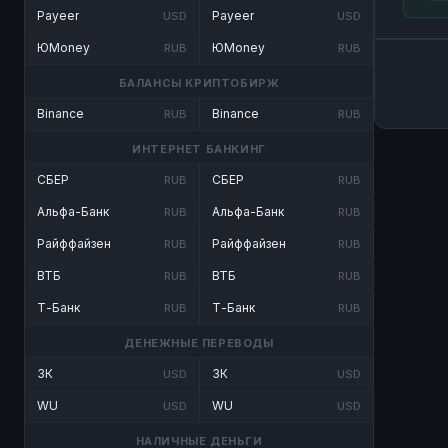
Payeer
Payeer
USD
USD
ЮMoney
ЮMoney
RUB
RUB
БАЛАНСЫ КРИПТОБИРЖ
Binance
Binance
RUB
RUB
ИНТЕРНЕТ БАНКИНГ
СБЕР
СБЕР
RUB
RUB
Альфа-Банк
Альфа-Банк
RUB
RUB
Райффайзен
Райффайзен
RUB
RUB
ВТБ
ВТБ
RUB
RUB
Т-Банк
Т-Банк
RUB
RUB
ДЕНЕЖНЫЕ ПЕРЕВОДЫ
ЗК
ЗК
USD
USD
WU
WU
USD
USD
НАЛИЧНЫЕ ДЕНЬГИ