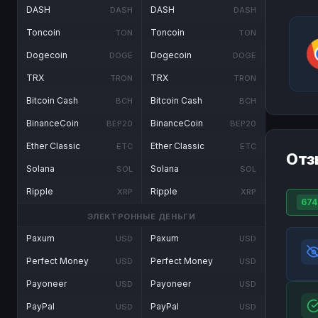
DASH
DASH
DASH
DASH
Toncoin
Toncoin
TON
TON
Dogecoin
Dogecoin
DOGE
DOGE
TRX
TRX
TRON
TRON
Bitcoin Cash
Bitcoin Cash
BCH
BCH
BinanceCoin
BinanceCoin
BEP20
BEP20
Ether Classic
Ether Classic
ETC
ETC
Отз
Solana
Solana
SOL
SOL
Ripple
Ripple
XRP
XRP
674
ЭЛЕКТРОННЫЕ ДЕНЬГИ
Paxum
Paxum
USD
USD
Perfect Money
Perfect Money
USD
USD
Payoneer
Payoneer
USD
USD
PayPal
PayPal
USD
USD