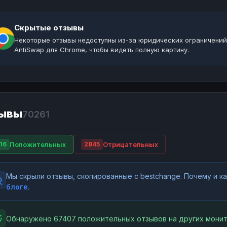
Скрытые отзывы
Некоторые отзывы недоступны из-за юридических ограничений
AntiSwap для Chrome, чтобы видеть полную картину.
ывы
70261
Положительных
Отрицательных
16
2845
Мы скрыли отзывы, скопированные с bestchange. Почему и 
блоге
.
Обнаружено 67407 положительных отзывов на других монит