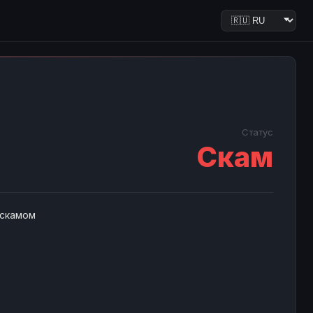
Статус
Скам
 скамом