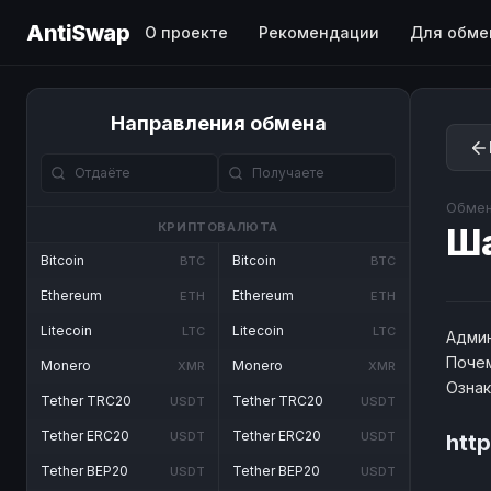
AntiSwap
О проекте
Рекомендации
Для обме
Направления обмена
Обмен
КРИПТОВАЛЮТА
Ш
Bitcoin
Bitcoin
BTC
BTC
Ethereum
Ethereum
ETH
ETH
Litecoin
Litecoin
LTC
LTC
Админ
Почем
Monero
Monero
XMR
XMR
Озна
Tether TRC20
Tether TRC20
USDT
USDT
Tether ERC20
Tether ERC20
USDT
USDT
htt
Tether BEP20
Tether BEP20
USDT
USDT