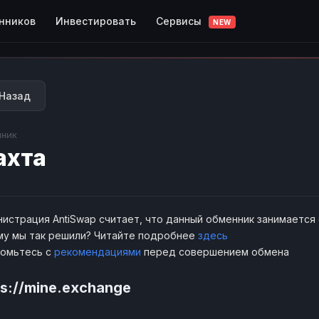
Сервисы
нников
Инвестировать
NEW
Назад
ник
ахта
истрация AntiSwap считает, что данный обменник занимается
у мы так решили? Читайте подробнее
здесь
комьтесь с
рекомендациями
перед совершением обмена
ps://mine.exchange