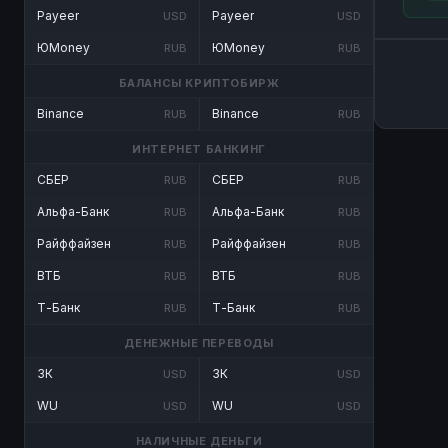
Payeer
Payeer
USD
USD
ЮMoney
ЮMoney
RUB
RUB
БАЛАНСЫ КРИПТОБИРЖ
Binance
Binance
RUB
RUB
ИНТЕРНЕТ БАНКИНГ
СБЕР
СБЕР
RUB
RUB
Альфа-Банк
Альфа-Банк
RUB
RUB
Райффайзен
Райффайзен
RUB
RUB
ВТБ
ВТБ
RUB
RUB
Т-Банк
Т-Банк
RUB
RUB
ДЕНЕЖНЫЕ ПЕРЕВОДЫ
ЗК
ЗК
USD
USD
WU
WU
USD
USD
НАЛИЧНЫЕ ДЕНЬГИ