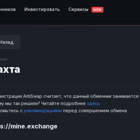
Сервисы
нников
Инвестировать
NEW
Назад
ник
ахта
истрация AntiSwap считает, что данный обменник занимается
у мы так решили? Читайте подробнее
здесь
комьтесь с
рекомендациями
перед совершением обмена
ps://mine.exchange