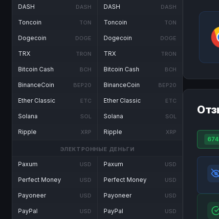
DASH
DASH
DASH
DASH
Toncoin
Toncoin
TON
TON
Dogecoin
Dogecoin
DOGE
DOGE
TRX
TRX
TRON
TRON
Bitcoin Cash
Bitcoin Cash
BCH
BCH
BinanceCoin
BinanceCoin
BEP20
BEP20
Ether Classic
Ether Classic
ETC
ETC
Отз
Solana
Solana
SOL
SOL
Ripple
Ripple
XRP
XRP
674
ЭЛЕКТРОННЫЕ ДЕНЬГИ
Paxum
Paxum
USD
USD
Perfect Money
Perfect Money
USD
USD
Payoneer
Payoneer
USD
USD
PayPal
PayPal
USD
USD