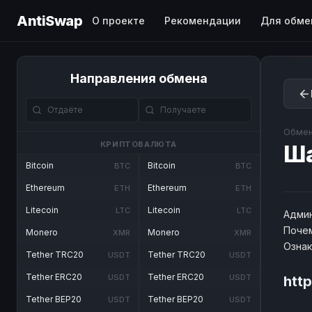
AntiSwap
О проекте
Рекомендации
Для обме
Направления обмена
Обмен
КРИПТОВАЛЮТА
Ш
Bitcoin
Bitcoin
BTC
BTC
Ethereum
Ethereum
ETH
ETH
Litecoin
Litecoin
LTC
LTC
Админ
Почем
Monero
Monero
XMR
XMR
Озна
Tether TRC20
Tether TRC20
USDT
USDT
Tether ERC20
Tether ERC20
USDT
USDT
htt
Tether BEP20
Tether BEP20
USDT
USDT