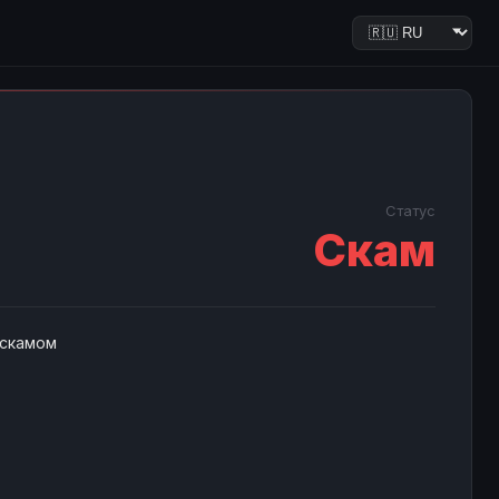
Статус
Скам
 скамом