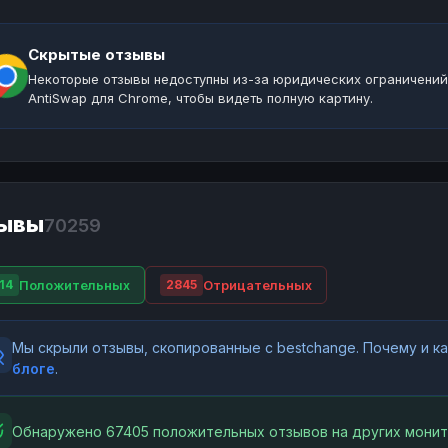
Скрытые отзывы
Некоторые отзывы недоступны из-за юридических ограничений
AntiSwap для Chrome, чтобы видеть полную картину.
ывы
70259
Положительных
Отрицательных
14
2845
Мы скрыли отзывы, скопированные с bestchange. Почему и 
блоге
.
Обнаружено 67405 положительных отзывов на других монит